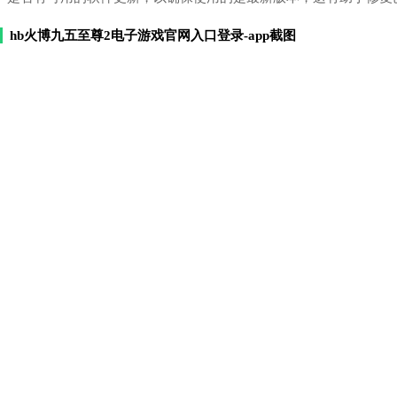
hb火博九五至尊2电子游戏官网入口登录-app截图