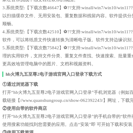
3.系统类型:【下载次数46647】⚽??支持:winall/win7/win1
以扫描缓存文件、无用安装包、重复数据和残留内容。软件提供分
顺畅。
4.系统类型:【下载次数42510】⚽??支持:winall/win7/win1
软件，可以将纸质文件快速转换为清晰电子版。软件支持边缘识别
5.系统类型:【下载次数75842】⚽??支持:winall/win7/win1
理的实用软件，支持文件分类、重复文件查找、快速搜索、批量重
更高效地管理电脑中的图片、文档和视频资料。
hb火博九五至尊2电子游戏官网入口登录下载方式
①通过浏览器下载
打开“hb火博九五至尊2电子游戏官网入口登录”手机浏览器（例
载链接【//www.quanshungroup.cn/show-062392243/】网
②使用自带的软件商店
打开“hb火博九五至尊2电子游戏官网入口登录”的手机自带的“软
使用搜索功能找到您需要的应用。点击“安装”即 可开始下载和安装
③使用下载资源