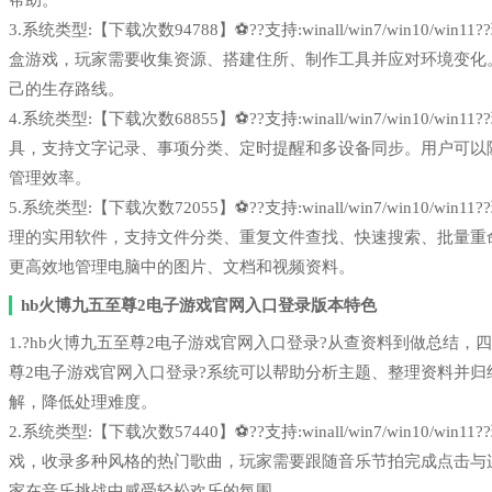
帮助。
3.系统类型:【下载次数94788】⚽??支持:winall/win7/win1
盒游戏，玩家需要收集资源、搭建住所、制作工具并应对环境变化
己的生存路线。
4.系统类型:【下载次数68855】⚽??支持:winall/win7/win1
具，支持文字记录、事项分类、定时提醒和多设备同步。用户可以
管理效率。
5.系统类型:【下载次数72055】⚽??支持:winall/win7/win1
理的实用软件，支持文件分类、重复文件查找、快速搜索、批量重
更高效地管理电脑中的图片、文档和视频资料。
hb火博九五至尊2电子游戏官网入口登录版本特色
1.?hb火博九五至尊2电子游戏官网入口登录?从查资料到做总结，四大ai全
尊2电子游戏官网入口登录?系统可以帮助分析主题、整理资料并
解，降低处理难度。
2.系统类型:【下载次数57440】⚽??支持:winall/win7/win1
戏，收录多种风格的热门歌曲，玩家需要跟随音乐节拍完成点击与
家在音乐挑战中感受轻松欢乐的氛围。