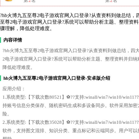
第
2
名
第
2
名
?hb火博九五至尊2电子游戏官网入口登录?从查资料到做总结，四大ai全
至尊2电子游戏官网入口登录?系统可以帮助分析主题、整理资
骤理解，降低处理难度。
内容详情
?hb火博九五至尊2电子游戏官网入口登录?从查资料到做总结，四大ai全程
2电子游戏官网入口登录?系统可以帮助分析主题、整理资料并归
降低处理难度。
hb火博九五至尊2电子游戏官网入口登录-安卓版介绍
应用介绍：
1.系统类型:【下载次数80521】⚽??支持:winall/win7/win1
持账号信息分类保存、随机密码生成和多设备同步。软件采用加密
险。
2.系统类型:【下载次数35028】⚽??支持:winall/win7/win1
软件，支持图文混排、知识分类、重点标记和云端同步。用户可以