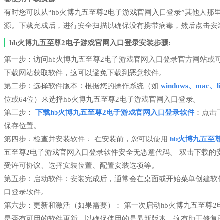
有时您可以从“hb火博九五至尊2电子游戏官网入口登录”其他人
源。下载完成后，进行安全扫描以确保没有携带病毒，然后点击安
hb火博九五至尊2电子游戏官网入口登录安装步骤:
第一步：访问hb火博九五至尊2电子游戏官网入口登录官方网站或
下载网站获取软件，这可以避免下载到恶意软件。
第二步：选择软件版本：根据您的操作系统（如
windows、mac、li
位或64位）来选择hb火博九五至尊2电子游戏官网入口登录。
第三步：
下载hb火博九五至尊2电子游戏官网入口登录软件
：点击
保存位置。
第四步：检查并安装软件： 在安装前，您可以使用
hb火博九五至
五至尊2电子游戏官网入口登录软件安全无恶意代码。 双击下载
受许可协议、选择安装位置、配置安装选项等。
第五步：启动软件：安装完成后，通常会在桌面或开始菜单创建软件
口登录软件。
第六步：更新和激活（如果需要）： 第一次启动hb火博九五至尊
是否有可用的软件更新，以确保使用的是最新版本，这有助于修复