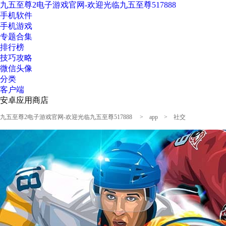
九五至尊2电子游戏官网-欢迎光临九五至尊517888
手机软件
手机游戏
专题合集
排行榜
技巧攻略
微信头像
分类
客户端
安卓应用商店
九五至尊2电子游戏官网-欢迎光临九五至尊517888
>
app
>
社交