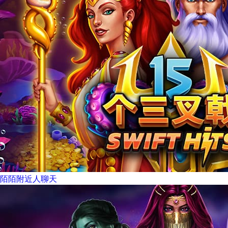
陌陌附近人聊天