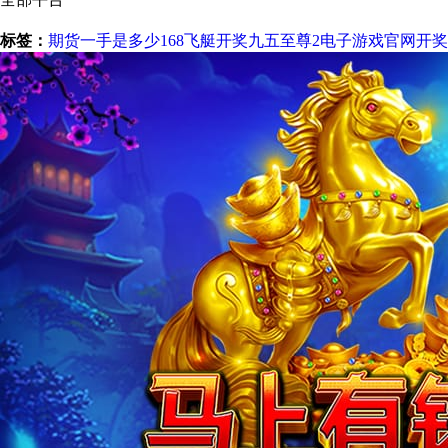
标签：
期货一手是多少
168飞艇开奖九五至尊2电子游戏官网开奖