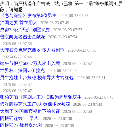
声明：为严格遵守广告法，站点已将"第一","最"等极限词汇屏
蔽，请知悉
《恋与深空》发布第6位男主
2026-06-23 07:35
治国之要 首在用人
2026-06-23 07:49
成都2.3亿“天价”别墅流拍
2026-06-23 07:53
普京向无名烈士墓献花
2026-06-23 07:54
2026-06-23 07:36
大理石染色冒充翡翠 多人被判刑
2026-06-23 07:30
2026-06-23 07:44
端午节假期666.7万人次出入境
2026-06-23 07:52
世界杯：法国vs伊拉克
2026-06-23 07:29
男生抱娃上台拨穗 校领导大方给红包
2026-06-23 07:31
2026-06-23 07:32
2026-06-23 07:47
张柏芝晒《喜剧之王》旧照为周星驰庆生
2026-06-23 07:48
假洋牌眼药水工厂0人参保多次被罚
2026-06-23 07:43
太燃了 外国军官视角下的长征
2026-06-23 07:50
阿根廷连续“上早八”
2026-06-23 07:30
阿根廷2-0战胜奥地利
2026-06-23 07:35