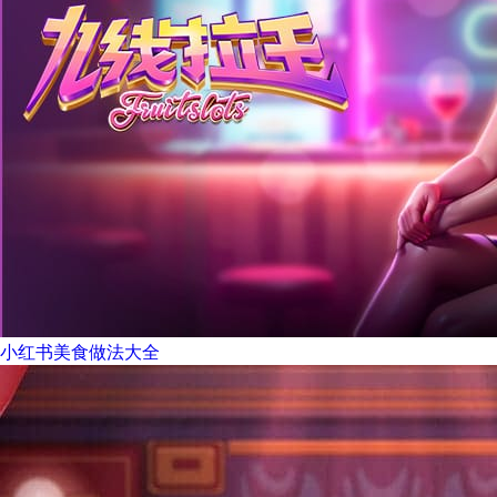
小红书美食做法大全