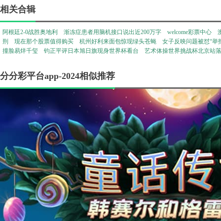
相关合辑
阿根廷2-0战胜奥地利
渐冻症患者用脑机接口说出近200万字
welcome彩票中心
刑
现在那个股票值得购买
杭州好利来面包惊现绿头苍蝇
女子反映问题被怼“举
撞脸易烊千玺
钧正平评日本旭日旗现身世界杯看台
艺术体操世界挑战杯北京站
分分彩平台app-2024相似推荐