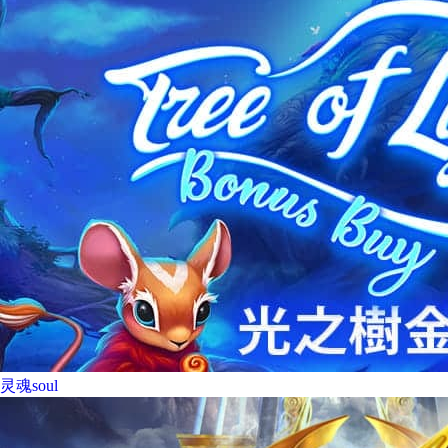
灵魂soul