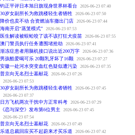
钧正平评日本旭日旗现身世界杯看台
2026-06-23 07:40
30岁女副所长为救跳楼轻生者牺牲
2026-06-23 07:50
降价也卖不动 合资燃油车撤出门店
2026-06-23 07:44
海南开启“蒸笼模式”
2026-06-23 07:53
医生解读被蜈蚣咬了该不该打狂犬疫苗
2026-06-23 07:55
澳门警员执行任务遭围堵抢劫
2026-06-23 07:41
渐冻症患者用脑机接口说出近200万字
2026-06-23 07:36
男孩酷爱喝可乐 20颗乳牙坏了16颗
2026-06-23 07:27
安徽一处河水突变血红色疑似遭污染
2026-06-23 07:35
普京向无名烈士墓献花
2026-06-23 07:26
2026-06-23 07:53
30岁女副所长为救跳楼轻生者牺牲
2026-06-23 07:45
2026-06-23 07:37
日方飞机两次干扰中方正常科考
2026-06-23 07:29
《恋与深空》发布第6位男主
2026-06-23 07:45
2026-06-23 07:54
普京向无名烈士墓献花
2026-06-23 07:49
乐道总裁回应买不起蔚来才买乐道
2026-06-23 07:42