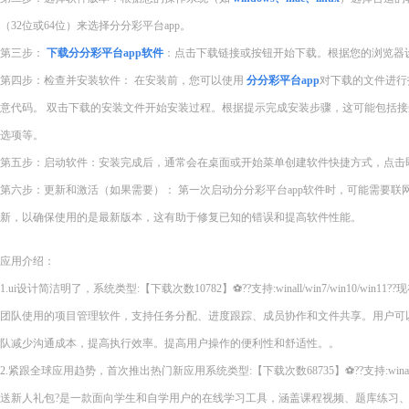
（32位或64位）来选择分分彩平台app。
第三步：
下载分分彩平台app软件
：点击下载链接或按钮开始下载。根据您的浏览器
第四步：检查并安装软件： 在安装前，您可以使用
分分彩平台app
对下载的文件进行
意代码。 双击下载的安装文件开始安装过程。根据提示完成安装步骤，这可能包括
选项等。
第五步：启动软件：安装完成后，通常会在桌面或开始菜单创建软件快捷方式，点击即
第六步：更新和激活（如果需要）： 第一次启动分分彩平台app软件时，可能需要
新，以确保使用的是最新版本，这有助于修复已知的错误和提高软件性能。
应用介绍：
1.ui设计简洁明了，系统类型:【下载次数10782】⚽??支持:winall/win7/win10/wi
团队使用的项目管理软件，支持任务分配、进度跟踪、成员协作和文件共享。用户可
队减少沟通成本，提高执行效率。提高用户操作的便利性和舒适性。。
2.紧跟全球应用趋势，首次推出热门新应用系统类型:【下载次数68735】⚽??支持:winall/wi
送新人礼包?是一款面向学生和自学用户的在线学习工具，涵盖课程视频、题库练习