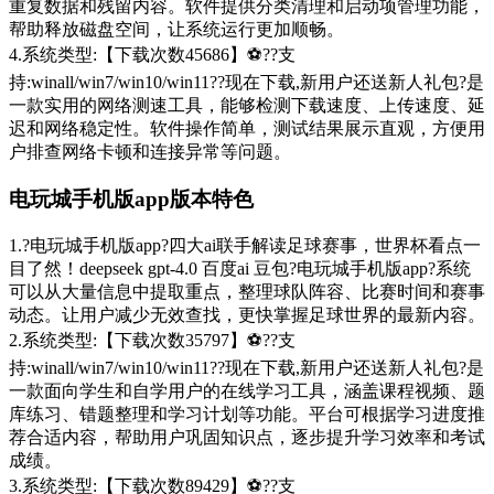
重复数据和残留内容。软件提供分类清理和启动项管理功能，
帮助释放磁盘空间，让系统运行更加顺畅。
4.系统类型:【下载次数45686】⚽??支
持:winall/win7/win10/win11??现在下载,新用户还送新人礼包?是
一款实用的网络测速工具，能够检测下载速度、上传速度、延
迟和网络稳定性。软件操作简单，测试结果展示直观，方便用
户排查网络卡顿和连接异常等问题。
电玩城手机版app版本特色
1.?电玩城手机版app?四大ai联手解读足球赛事，世界杯看点一
目了然！deepseek gpt-4.0 百度ai 豆包?电玩城手机版app?系统
可以从大量信息中提取重点，整理球队阵容、比赛时间和赛事
动态。让用户减少无效查找，更快掌握足球世界的最新内容。
2.系统类型:【下载次数35797】⚽??支
持:winall/win7/win10/win11??现在下载,新用户还送新人礼包?是
一款面向学生和自学用户的在线学习工具，涵盖课程视频、题
库练习、错题整理和学习计划等功能。平台可根据学习进度推
荐合适内容，帮助用户巩固知识点，逐步提升学习效率和考试
成绩。
3.系统类型:【下载次数89429】⚽??支