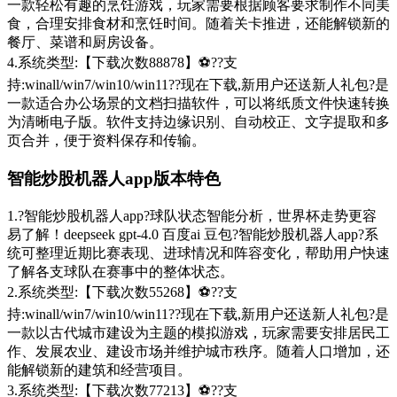
一款轻松有趣的烹饪游戏，玩家需要根据顾客要求制作不同美
食，合理安排食材和烹饪时间。随着关卡推进，还能解锁新的
餐厅、菜谱和厨房设备。
4.系统类型:【下载次数88878】⚽??支
持:winall/win7/win10/win11??现在下载,新用户还送新人礼包?是
一款适合办公场景的文档扫描软件，可以将纸质文件快速转换
为清晰电子版。软件支持边缘识别、自动校正、文字提取和多
页合并，便于资料保存和传输。
智能炒股机器人app版本特色
1.?智能炒股机器人app?球队状态智能分析，世界杯走势更容
易了解！deepseek gpt-4.0 百度ai 豆包?智能炒股机器人app?系
统可整理近期比赛表现、进球情况和阵容变化，帮助用户快速
了解各支球队在赛事中的整体状态。
2.系统类型:【下载次数55268】⚽??支
持:winall/win7/win10/win11??现在下载,新用户还送新人礼包?是
一款以古代城市建设为主题的模拟游戏，玩家需要安排居民工
作、发展农业、建设市场并维护城市秩序。随着人口增加，还
能解锁新的建筑和经营项目。
3.系统类型:【下载次数77213】⚽??支