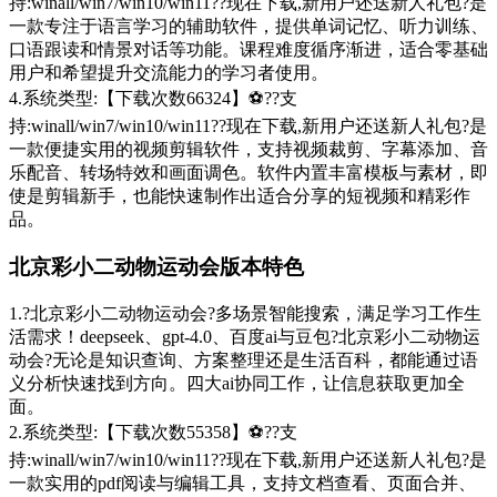
持:winall/win7/win10/win11??现在下载,新用户还送新人礼包?是
一款专注于语言学习的辅助软件，提供单词记忆、听力训练、
口语跟读和情景对话等功能。课程难度循序渐进，适合零基础
用户和希望提升交流能力的学习者使用。
4.系统类型:【下载次数66324】⚽??支
持:winall/win7/win10/win11??现在下载,新用户还送新人礼包?是
一款便捷实用的视频剪辑软件，支持视频裁剪、字幕添加、音
乐配音、转场特效和画面调色。软件内置丰富模板与素材，即
使是剪辑新手，也能快速制作出适合分享的短视频和精彩作
品。
北京彩小二动物运动会版本特色
1.?北京彩小二动物运动会?多场景智能搜索，满足学习工作生
活需求！deepseek、gpt-4.0、百度ai与豆包?北京彩小二动物运
动会?无论是知识查询、方案整理还是生活百科，都能通过语
义分析快速找到方向。四大ai协同工作，让信息获取更加全
面。
2.系统类型:【下载次数55358】⚽??支
持:winall/win7/win10/win11??现在下载,新用户还送新人礼包?是
一款实用的pdf阅读与编辑工具，支持文档查看、页面合并、