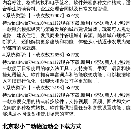
内容标注、格式转换和电子签名。软件兼容多种文件格式，适
合学生阅读资料、企业处理合同以及日常文档管理。
3.系统类型:【下载次数37907】⚽??支
持:winall/win7/win10/win11??现在下载,新用户还送新人礼包?是
一款融合模拟经营与策略发展的城市建设游戏，玩家可以规划
道路、建设住宅、发展商业并管理城市资源。随着城市规模不
断扩大，还能解锁更多建筑和功能，体验从小镇逐步发展为繁
华都市的成就感。
4.系统类型:【下载次数32656】⚽??支
持:winall/win7/win10/win11??现在下载,新用户还送新人礼包?是
一款便于日常使用的输入法工具，支持拼音、手写、语音和快
捷短语输入。软件拥有丰富词库和智能联想功能，可以根据输
入习惯进行优化，让聊天和办公打字更加顺手。
5.系统类型:【下载次数13196】⚽??支
持:winall/win7/win10/win11??现在下载,新用户还送新人礼包?是
一款方便实用的格式转换软件，支持视频、音频、图片和文档
之间的多种格式转换。软件提供批量任务和参数设置功能，能
够满足不同设备和使用场景的需求。
北京彩小二动物运动会下载方式