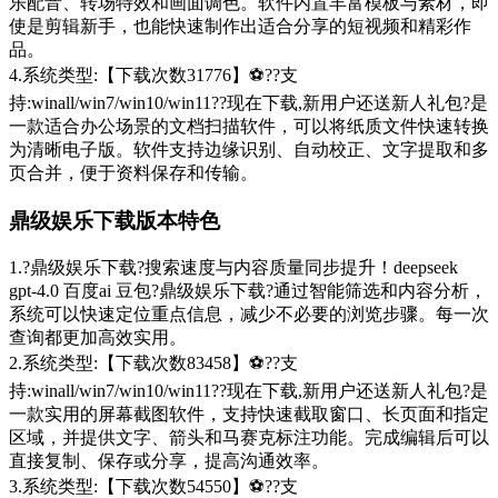
乐配音、转场特效和画面调色。软件内置丰富模板与素材，即
使是剪辑新手，也能快速制作出适合分享的短视频和精彩作
品。
4.系统类型:【下载次数31776】⚽??支
持:winall/win7/win10/win11??现在下载,新用户还送新人礼包?是
一款适合办公场景的文档扫描软件，可以将纸质文件快速转换
为清晰电子版。软件支持边缘识别、自动校正、文字提取和多
页合并，便于资料保存和传输。
鼎级娱乐下载版本特色
1.?鼎级娱乐下载?搜索速度与内容质量同步提升！deepseek
gpt-4.0 百度ai 豆包?鼎级娱乐下载?通过智能筛选和内容分析，
系统可以快速定位重点信息，减少不必要的浏览步骤。每一次
查询都更加高效实用。
2.系统类型:【下载次数83458】⚽??支
持:winall/win7/win10/win11??现在下载,新用户还送新人礼包?是
一款实用的屏幕截图软件，支持快速截取窗口、长页面和指定
区域，并提供文字、箭头和马赛克标注功能。完成编辑后可以
直接复制、保存或分享，提高沟通效率。
3.系统类型:【下载次数54550】⚽??支