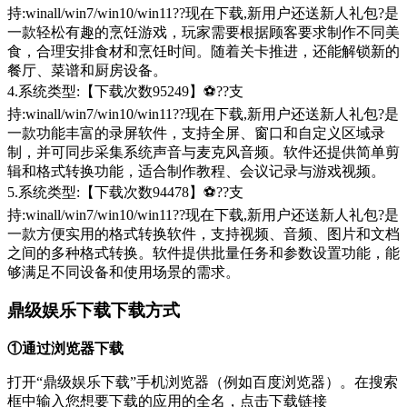
持:winall/win7/win10/win11??现在下载,新用户还送新人礼包?是
一款轻松有趣的烹饪游戏，玩家需要根据顾客要求制作不同美
食，合理安排食材和烹饪时间。随着关卡推进，还能解锁新的
餐厅、菜谱和厨房设备。
4.系统类型:【下载次数95249】⚽??支
持:winall/win7/win10/win11??现在下载,新用户还送新人礼包?是
一款功能丰富的录屏软件，支持全屏、窗口和自定义区域录
制，并可同步采集系统声音与麦克风音频。软件还提供简单剪
辑和格式转换功能，适合制作教程、会议记录与游戏视频。
5.系统类型:【下载次数94478】⚽??支
持:winall/win7/win10/win11??现在下载,新用户还送新人礼包?是
一款方便实用的格式转换软件，支持视频、音频、图片和文档
之间的多种格式转换。软件提供批量任务和参数设置功能，能
够满足不同设备和使用场景的需求。
鼎级娱乐下载下载方式
①通过浏览器下载
打开“鼎级娱乐下载”手机浏览器（例如百度浏览器）。在搜索
框中输入您想要下载的应用的全名，点击下载链接