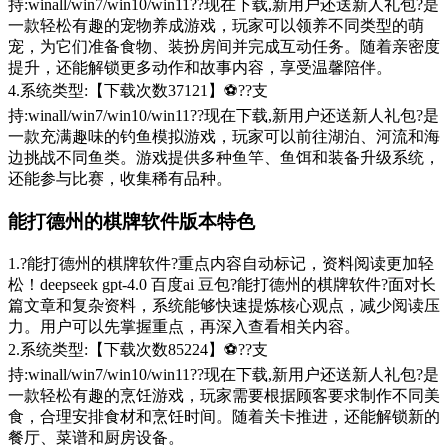
持:winall/win7/win10/win11??现在下载,新用户还送新人礼包?是
一款轻松有趣的宠物养成游戏，玩家可以领养不同类型的萌
宠，为它们准备食物、装扮房间并完成互动任务。随着亲密度
提升，还能解锁更多动作和故事内容，享受温馨陪伴。
4.系统类型:【下载次数37121】⚽??支
持:winall/win7/win10/win11??现在下载,新用户还送新人礼包?是
一款充满趣味的钓鱼模拟游戏，玩家可以前往湖泊、河流和海
边挑战不同鱼类。游戏提供多种鱼竿、鱼饵和装备升级系统，
还能参与比赛，收集稀有品种。
能打德州的棋牌软件版本特色
1.?能打德州的棋牌软件?重点内容自动标记，资料阅读更加轻
松！deepseek gpt-4.0 百度ai 豆包?能打德州的棋牌软件?面对长
篇文章和复杂资料，系统能够快速提炼核心观点，减少阅读压
力。用户可以先掌握重点，再深入查看相关内容。
2.系统类型:【下载次数85224】⚽??支
持:winall/win7/win10/win11??现在下载,新用户还送新人礼包?是
一款轻松有趣的烹饪游戏，玩家需要根据顾客要求制作不同美
食，合理安排食材和烹饪时间。随着关卡推进，还能解锁新的
餐厅、菜谱和厨房设备。