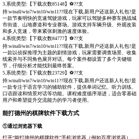
3.系统类型:【下载次数85148】⚽??支
持:winall/win7/win10/win11??现在下载,新用户还送新人礼包?是
一款节奏明快的竞速驾驶游戏，玩家可以驾驶多种赛车挑战城
市街道、山地赛道和专业赛场。游戏支持车辆升级、外观改装
和多人竞速，带来紧张刺激的速度体验。
4.系统类型:【下载次数84777】⚽??支
持:winall/win7/win10/win11??现在下载,新用户还送新人礼包?是
一款以侦探推理为主题的剧情游戏，玩家需要调查场景、收集
线索并与不同角色展开对话。每个案件都设置了多个关键细
节，仔细分析才能找到最终答案。
5.系统类型:【下载次数23729】⚽??支
持:winall/win7/win10/win11??现在下载,新用户还送新人礼包?是
一款专注于语言学习的辅助软件，提供单词记忆、听力训练、
口语跟读和情景对话等功能。课程难度循序渐进，适合零基础
用户和希望提升交流能力的学习者使用。
能打德州的棋牌软件下载方式
①通过浏览器下载
打开“能打德州的棋牌软件”手机浏览器（例如百度浏览器）。