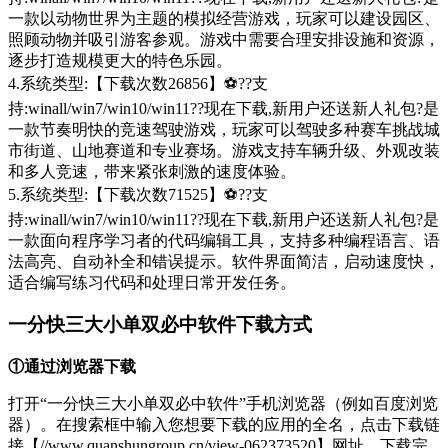
一款以动物世界为主题的模拟经营游戏，玩家可以建设园区、
照顾动物并吸引游客参观。游戏中需要合理安排设施和资源，
逐步打造规模更大的特色乐园。
4.系统类型:【下载次数26856】⚽??支
持:winall/win7/win10/win11??现在下载,新用户还送新人礼包?是
一款节奏明快的竞速驾驶游戏，玩家可以驾驶多种赛车挑战城
市街道、山地赛道和专业赛场。游戏支持车辆升级、外观改装
和多人竞速，带来紧张刺激的速度体验。
5.系统类型:【下载次数71525】⚽??支
持:winall/win7/win10/win11??现在下载,新用户还送新人礼包?是
一款面向程序学习者的代码编辑工具，支持多种编程语言、语
法高亮、自动补全和错误提示。软件界面简洁，启动速度快，
适合编写练习代码和处理日常开发任务。
一分快三大小单双必中软件下载方式
①通过浏览器下载
打开“一分快三大小单双必中软件”手机浏览器（例如百度浏览
器）。在搜索框中输入您想要下载的应用的全名，点击下载链
接【//www.quanshungroup.cn/view-062373520】网址，下载完