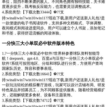
单位，阻挡不断来袭的敌人。不同角色拥有独特技能，关卡难
度逐步提升，既考验反应能力，也需要灵活调整战术。
4.系统类型:【下载次数33444】⚽??支
持:winall/win7/win10/win11??现在下载,新用户还送新人礼包?是
一款便捷的电子书阅读软件，支持多种文档格式、字体调整、
夜间模式和阅读进度同步。用户可以建立个人书架，添加笔记
和书签，获得舒适流畅的阅读体验。
一分快三大小单双必中软件版本特色
1.?️一分快三大小单双必中软件?️世界杯参赛球队资料智能导
航！deepseek、gpt-4.0、百度ai与豆包?️一分快三大小单双必中
软件?️系统可按照地区、分组和球队进行分类，方便用户查询
国家队历史、阵容和赛事表现。
2.系统类型:【下载次数16641】⚽??支
持:winall/win7/win10/win11??现在下载,新用户还送新人礼包?是
一款玩法轻松的模拟餐厅游戏，玩家可以设计店铺布局、研发
特色菜品并招募员工，为不同顾客提供服务。随着经营规模扩
大，还能解锁更多食材、设备和主题装饰。
3.系统类型:【下载次数74712】⚽??支
持:winall/win7/win10/win11??现在下载,新用户还送新人礼包?是