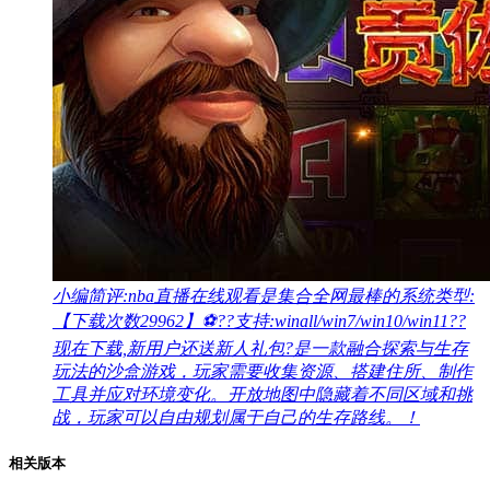
小编简评:
nba直播在线观看是集合全网最棒的系统类型:
【下载次数29962】⚽??支持:winall/win7/win10/win11??
现在下载,新用户还送新人礼包?是一款融合探索与生存
玩法的沙盒游戏，玩家需要收集资源、搭建住所、制作
工具并应对环境变化。开放地图中隐藏着不同区域和挑
战，玩家可以自由规划属于自己的生存路线。！
相关版本