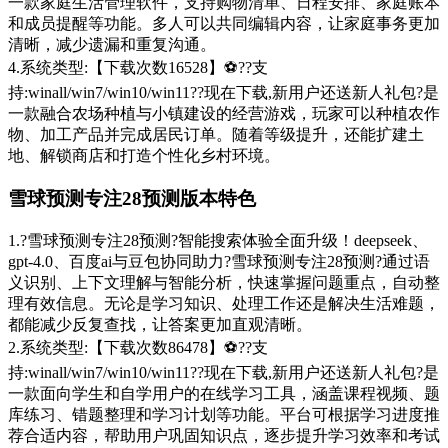
一款家庭生活管理软件，支持购物清单、日程安排、家庭账本
和成员提醒等功能。多人可以共同编辑内容，让家庭事务更加
清晰，减少遗漏和重复沟通。
4.系统类型:【下载次数16528】⚽??支
持:winall/win7/win10/win11??现在下载,新用户还送新人礼包?是
一款融合农场种植与小镇建设的经营游戏，玩家可以种植农作
物、加工产品并完成居民订单。随着等级提升，还能扩建土
地、解锁商店和打造个性化乡村环境。
雪球预测专注28预测版本特色
1.?雪球预测专注28预测?智能搜索体验全面升级！deepseek、
gpt-4.0、百度ai与豆包协同助力?雪球预测专注28预测?通过语
义识别、上下文理解与智能分析，快速掌握问题重点，自动整
理有效信息。无论是学习知识、处理工作还是解决生活难题，
都能减少反复查找，让答案更加直观清晰。
2.系统类型:【下载次数86478】⚽??支
持:winall/win7/win10/win11??现在下载,新用户还送新人礼包?是
一款面向学生和自学用户的在线学习工具，涵盖课程视频、题
库练习、错题整理和学习计划等功能。平台可根据学习进度推
荐合适内容，帮助用户巩固知识点，逐步提升学习效率和考试