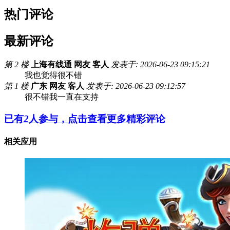
热门评论
最新评论
第 2 楼
上海有线通 网友 客人
发表于: 2026-06-23 09:15:21
我也觉得很不错
第 1 楼
广东 网友 客人
发表于: 2026-06-23 09:12:57
很不错我一直在支持
已有
2
人参与，点击查看更多精彩评论
相关应用