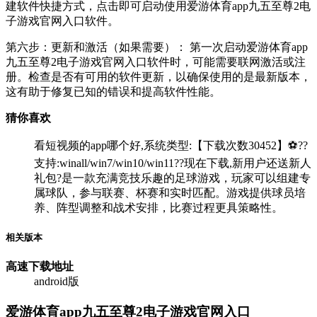
建软件快捷方式，点击即可启动使用爱游体育app九五至尊2电
子游戏官网入口软件。
第六步：更新和激活（如果需要）： 第一次启动爱游体育app
九五至尊2电子游戏官网入口软件时，可能需要联网激活或注
册。检查是否有可用的软件更新，以确保使用的是最新版本，
这有助于修复已知的错误和提高软件性能。
猜你喜欢
看短视频的app哪个好,系统类型:【下载次数30452】⚽??
支持:winall/win7/win10/win11??现在下载,新用户还送新人
礼包?是一款充满竞技乐趣的足球游戏，玩家可以组建专
属球队，参与联赛、杯赛和实时匹配。游戏提供球员培
养、阵型调整和战术安排，比赛过程更具策略性。
相关版本
高速下载
地址
android版
爱游体育app九五至尊2电子游戏官网入口