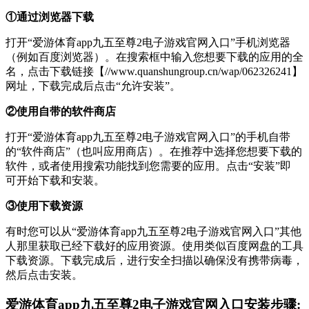
①通过浏览器下载
打开“爱游体育app九五至尊2电子游戏官网入口”手机浏览器
（例如百度浏览器）。在搜索框中输入您想要下载的应用的全
名，点击下载链接【//www.quanshungroup.cn/wap/062326241】
网址，下载完成后点击“允许安装”。
②使用自带的软件商店
打开“爱游体育app九五至尊2电子游戏官网入口”的手机自带
的“软件商店”（也叫应用商店）。在推荐中选择您想要下载的
软件，或者使用搜索功能找到您需要的应用。点击“安装”即
可开始下载和安装。
③使用下载资源
有时您可以从“爱游体育app九五至尊2电子游戏官网入口”其他
人那里获取已经下载好的应用资源。使用类似百度网盘的工具
下载资源。下载完成后，进行安全扫描以确保没有携带病毒，
然后点击安装。
爱游体育app九五至尊2电子游戏官网入口安装步骤: