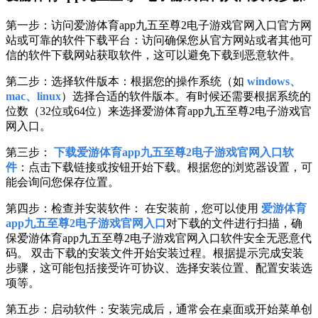
第一步：访问爱游体育app九五至尊2电子游戏官网入口官方网
站或可靠的软件下载平台：访问确保您从官方网站或者其他可
信的软件下载网站获取软件，这可以避免下载到恶意软件。
第二步：选择软件版本：根据您的操作系统（如
windows、
mac、linux
）选择合适的软件版本。有时候还需要根据系统的
位数（32位或64位）来选择爱游体育app九五至尊2电子游戏官
网入口。
第三步：
下载爱游体育app九五至尊2电子游戏官网入口软
件
：点击下载链接或按钮开始下载。根据您的浏览器设置，可
能会询问您保存位置。
第四步：检查并安装软件： 在安装前，您可以使用
爱游体育
app九五至尊2电子游戏官网入口
对下载的文件进行扫描，确
保爱游体育app九五至尊2电子游戏官网入口软件安全无恶意代
码。 双击下载的安装文件开始安装过程。根据提示完成安装
步骤，这可能包括接受许可协议、选择安装位置、配置安装选
项等。
第五步：启动软件：安装完成后，通常会在桌面或开始菜单创