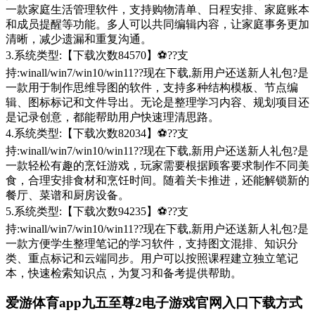
一款家庭生活管理软件，支持购物清单、日程安排、家庭账本
和成员提醒等功能。多人可以共同编辑内容，让家庭事务更加
清晰，减少遗漏和重复沟通。
3.系统类型:【下载次数84570】⚽??支
持:winall/win7/win10/win11??现在下载,新用户还送新人礼包?是
一款用于制作思维导图的软件，支持多种结构模板、节点编
辑、图标标记和文件导出。无论是整理学习内容、规划项目还
是记录创意，都能帮助用户快速理清思路。
4.系统类型:【下载次数82034】⚽??支
持:winall/win7/win10/win11??现在下载,新用户还送新人礼包?是
一款轻松有趣的烹饪游戏，玩家需要根据顾客要求制作不同美
食，合理安排食材和烹饪时间。随着关卡推进，还能解锁新的
餐厅、菜谱和厨房设备。
5.系统类型:【下载次数94235】⚽??支
持:winall/win7/win10/win11??现在下载,新用户还送新人礼包?是
一款方便学生整理笔记的学习软件，支持图文混排、知识分
类、重点标记和云端同步。用户可以按照课程建立独立笔记
本，快速检索知识点，为复习和备考提供帮助。
爱游体育app九五至尊2电子游戏官网入口下载方式