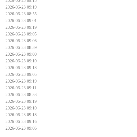
2026-06-23 09:15
2026-06-23 09:19
2026-06-23 08:55
2026-06-23 09:01
2026-06-23 09:19
2026-06-23 09:05
2026-06-23 09:06
2026-06-23 08:59
2026-06-23 09:00
2026-06-23 09:10
2026-06-23 09:18
2026-06-23 09:05
2026-06-23 09:19
2026-06-23 09:11
2026-06-23 08:53
2026-06-23 09:19
2026-06-23 09:10
2026-06-23 09:18
2026-06-23 09:16
2026-06-23 09:06