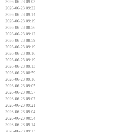
2026-06-23 09:02
2026-06-23 09:22
2026-06-23 09:14
2026-06-23 09:19
2026-06-23 08:56
2026-06-23 09:12
2026-06-23 08:59
2026-06-23 09:19
2026-06-23 09:16
2026-06-23 09:19
2026-06-23 09:13
2026-06-23 08:59
2026-06-23 09:16
2026-06-23 09:05
2026-06-23 08:57
2026-06-23 09:07
2026-06-23 09:21
2026-06-23 09:04
2026-06-23 08:54
2026-06-23 09:14
2026-06-23 09:13