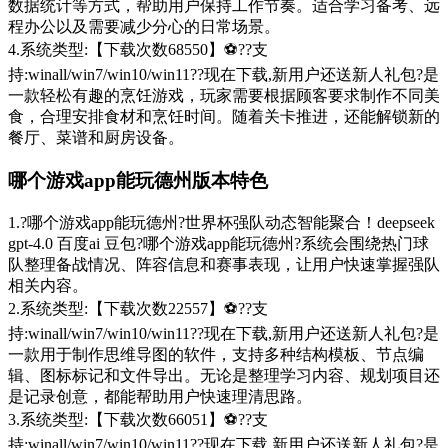
数据统计等方式，帮助用户保持工作节奏。适合学习备考、远
程办公以及需要减少分心的日常场景。
4.系统类型:【下载次数68550】⚽??支
持:winall/win7/win10/win11??现在下载,新用户还送新人礼包?是
一款轻松有趣的烹饪游戏，玩家需要根据顾客要求制作不同美
食，合理安排食材和烹饪时间。随着关卡推进，还能解锁新的
餐厅、菜谱和厨房设备。
哪个游戏app能玩德州版本特色
1.?哪个游戏app能玩德州?世界杯强队动态智能聚合！deepseek
gpt-4.0 百度ai 豆包?哪个游戏app能玩德州?系统会围绕热门球
队整理备战情况、阵容信息和赛事表现，让用户快速掌握强队
相关内容。
2.系统类型:【下载次数22557】⚽??支
持:winall/win7/win10/win11??现在下载,新用户还送新人礼包?是
一款用于制作思维导图的软件，支持多种结构模板、节点编
辑、图标标记和文件导出。无论是整理学习内容、规划项目还
是记录创意，都能帮助用户快速理清思路。
3.系统类型:【下载次数66051】⚽??支
持:winall/win7/win10/win11??现在下载,新用户还送新人礼包?是