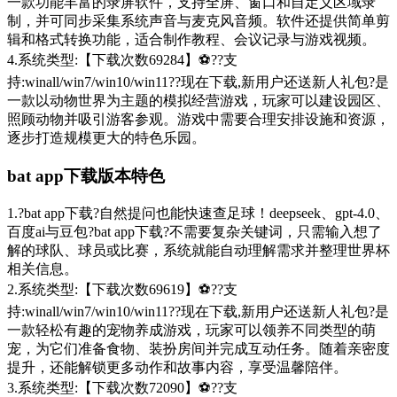
一款功能丰富的录屏软件，支持全屏、窗口和自定义区域录
制，并可同步采集系统声音与麦克风音频。软件还提供简单剪
辑和格式转换功能，适合制作教程、会议记录与游戏视频。
4.系统类型:【下载次数69284】⚽??支
持:winall/win7/win10/win11??现在下载,新用户还送新人礼包?是
一款以动物世界为主题的模拟经营游戏，玩家可以建设园区、
照顾动物并吸引游客参观。游戏中需要合理安排设施和资源，
逐步打造规模更大的特色乐园。
bat app下载版本特色
1.?bat app下载?自然提问也能快速查足球！deepseek、gpt-4.0、
百度ai与豆包?bat app下载?不需要复杂关键词，只需输入想了
解的球队、球员或比赛，系统就能自动理解需求并整理世界杯
相关信息。
2.系统类型:【下载次数69619】⚽??支
持:winall/win7/win10/win11??现在下载,新用户还送新人礼包?是
一款轻松有趣的宠物养成游戏，玩家可以领养不同类型的萌
宠，为它们准备食物、装扮房间并完成互动任务。随着亲密度
提升，还能解锁更多动作和故事内容，享受温馨陪伴。
3.系统类型:【下载次数72090】⚽??支