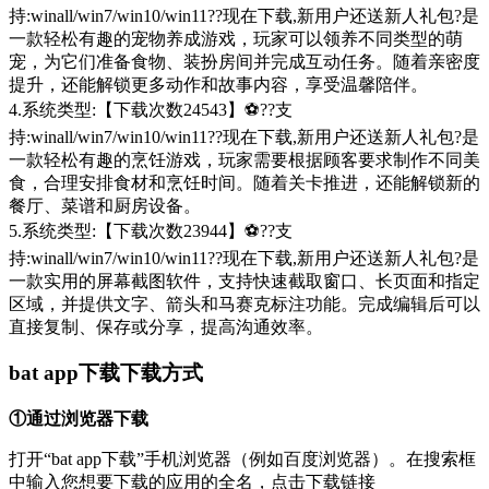
持:winall/win7/win10/win11??现在下载,新用户还送新人礼包?是
一款轻松有趣的宠物养成游戏，玩家可以领养不同类型的萌
宠，为它们准备食物、装扮房间并完成互动任务。随着亲密度
提升，还能解锁更多动作和故事内容，享受温馨陪伴。
4.系统类型:【下载次数24543】⚽??支
持:winall/win7/win10/win11??现在下载,新用户还送新人礼包?是
一款轻松有趣的烹饪游戏，玩家需要根据顾客要求制作不同美
食，合理安排食材和烹饪时间。随着关卡推进，还能解锁新的
餐厅、菜谱和厨房设备。
5.系统类型:【下载次数23944】⚽??支
持:winall/win7/win10/win11??现在下载,新用户还送新人礼包?是
一款实用的屏幕截图软件，支持快速截取窗口、长页面和指定
区域，并提供文字、箭头和马赛克标注功能。完成编辑后可以
直接复制、保存或分享，提高沟通效率。
bat app下载下载方式
①通过浏览器下载
打开“bat app下载”手机浏览器（例如百度浏览器）。在搜索框
中输入您想要下载的应用的全名，点击下载链接