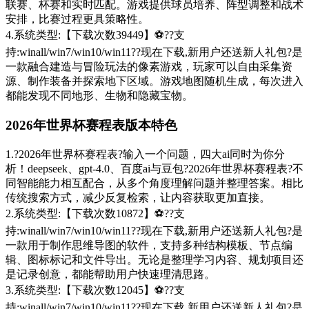
联赛、杯赛和实时匹配。游戏提供球员培养、阵型调整和战术
安排，比赛过程更具策略性。
4.系统类型:【下载次数39449】⚽??支
持:winall/win7/win10/win11??现在下载,新用户还送新人礼包?是
一款融合建造与冒险玩法的像素游戏，玩家可以自由采集资
源、制作装备并探索地下区域。游戏地图随机生成，每次进入
都能发现不同地形、生物和隐藏宝物。
2026年世界杯赛程表版本特色
1.?2026年世界杯赛程表?输入一个问题，四大ai同时为你分
析！deepseek、gpt-4.0、百度ai与豆包?2026年世界杯赛程表?不
同智能能力相互配合，从多个角度理解问题并整理答案。相比
传统搜索方式，减少反复检索，让内容获取更加直接。
2.系统类型:【下载次数10872】⚽??支
持:winall/win7/win10/win11??现在下载,新用户还送新人礼包?是
一款用于制作思维导图的软件，支持多种结构模板、节点编
辑、图标标记和文件导出。无论是整理学习内容、规划项目还
是记录创意，都能帮助用户快速理清思路。
3.系统类型:【下载次数12045】⚽??支
持:winall/win7/win10/win11??现在下载,新用户还送新人礼包?是