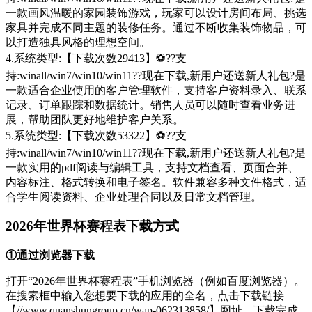
一款画风温暖的家园装饰游戏，玩家可以设计房间布局、挑选
家具并完成不同主题的装修任务。通过不断收集装饰物品，可
以打造独具风格的理想空间。
4.系统类型:【下载次数29413】⚽??支
持:winall/win7/win10/win11??现在下载,新用户还送新人礼包?是
一款适合企业使用的客户管理软件，支持客户资料录入、联系
记录、订单跟踪和数据统计。销售人员可以随时查看业务进
展，帮助团队更好地维护客户关系。
5.系统类型:【下载次数53322】⚽??支
持:winall/win7/win10/win11??现在下载,新用户还送新人礼包?是
一款实用的pdf阅读与编辑工具，支持文档查看、页面合并、
内容标注、格式转换和电子签名。软件兼容多种文件格式，适
合学生阅读资料、企业处理合同以及日常文档管理。
2026年世界杯赛程表下载方式
①通过浏览器下载
打开“2026年世界杯赛程表”手机浏览器（例如百度浏览器）。
在搜索框中输入您想要下载的应用的全名，点击下载链接
【//www.quanshungroup.cn/wap-062313858/】网址，下载完成