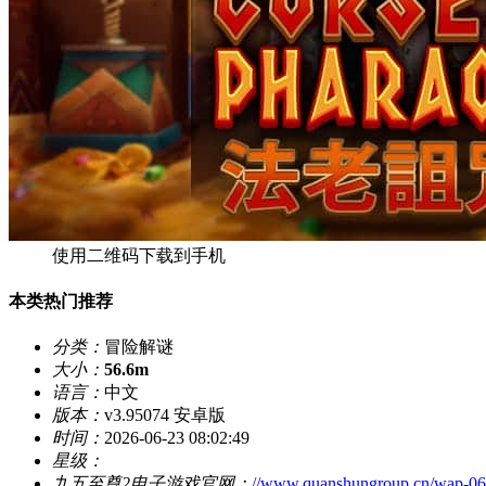
使用二维码下载到手机
本类热门推荐
分类：
冒险解谜
大小：
56.6m
语言：
中文
版本：
v3.95074 安卓版
时间：
2026-06-23 08:02:49
星级：
九五至尊2电子游戏官网：
//www.quanshungroup.cn/wap-0