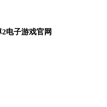
尊2电子游戏官网