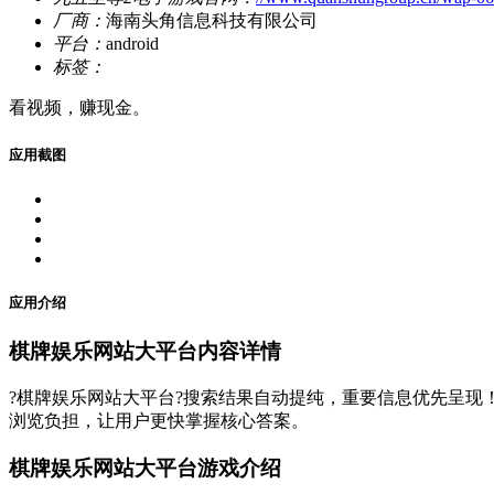
厂商：
海南头角信息科技有限公司
平台：
android
标签：
看视频，赚现金。
应用截图
应用介绍
棋牌娱乐网站大平台内容详情
?棋牌娱乐网站大平台?搜索结果自动提纯，重要信息优先呈现！dee
浏览负担，让用户更快掌握核心答案。
棋牌娱乐网站大平台游戏介绍