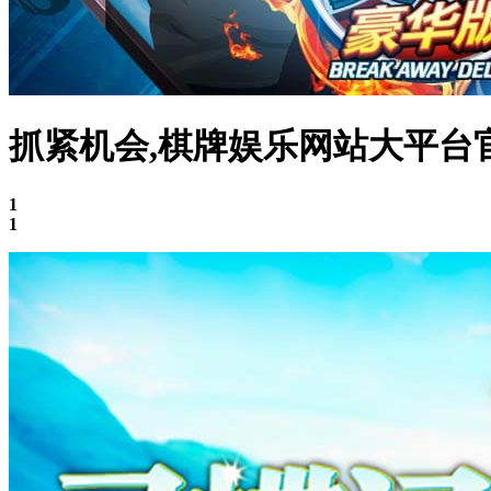
抓紧机会,棋牌娱乐网站大平台官
1
1