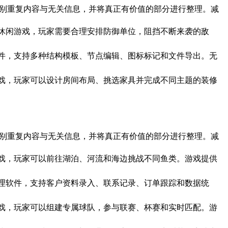
系统能够识别重复内容与无关信息，并将真正有价值的部分进行整理。减
防与策略布局的休闲游戏，玩家需要合理安排防御单位，阻挡不断来袭的敌
作思维导图的软件，支持多种结构模板、节点编辑、图标标记和文件导出。无
暖的家园装饰游戏，玩家可以设计房间布局、挑选家具并完成不同主题的装修
系统能够识别重复内容与无关信息，并将真正有价值的部分进行整理。减
味的钓鱼模拟游戏，玩家可以前往湖泊、河流和海边挑战不同鱼类。游戏提供
业使用的客户管理软件，支持客户资料录入、联系记录、订单跟踪和数据统
技乐趣的足球游戏，玩家可以组建专属球队，参与联赛、杯赛和实时匹配。游