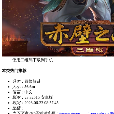
使用二维码下载到手机
本类热门推荐
分类：
冒险解谜
大小：
56.6m
语言：
中文
版本：
v3.32515 安卓版
时间：
2026-06-23 08:57:45
星级：
九五至尊2电子游戏官网：
//www.quanshungroup.cn/wap-0