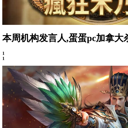
本周机构发言人,蛋蛋pc加拿大
1
1