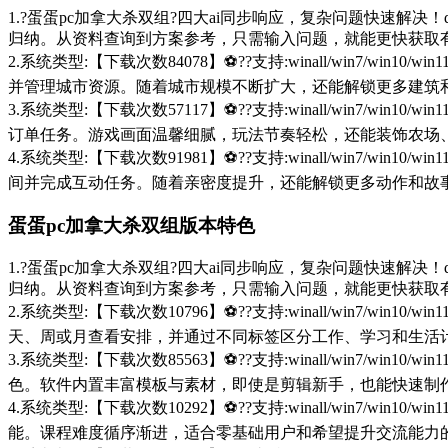
1.?蛋蛋pc加拿大杀双组?四大ai同步响应，复杂问题快速解决！d
归纳。从资料查询到方案参考，只需输入问题，就能更快获取
2.系统类型:【下载次数84078】⚽??支持:winall/win
并管理城市资源。随着城市规模不断扩大，还能解锁更多建筑
3.系统类型:【下载次数57117】⚽??支持:winall/win
订单任务。游戏画面温馨细腻，玩法节奏轻松，还能装饰农场
4.系统类型:【下载次数91981】⚽??支持:winall/win
间并完成互动任务。随着亲密度提升，还能解锁更多动作和故
蛋蛋pc加拿大杀双组版本特色
1.?蛋蛋pc加拿大杀双组?四大ai同步响应，复杂问题快速解决！d
归纳。从资料查询到方案参考，只需输入问题，就能更快获取
2.系统类型:【下载次数10796】⚽??支持:winall/win
天、周或月查看安排，并通过不同标签区分工作、学习和生活
3.系统类型:【下载次数85563】⚽??支持:winall/win
色。软件内置丰富模板与素材，即使是剪辑新手，也能快速制
4.系统类型:【下载次数10292】⚽??支持:winall/win
能。课程难度循序渐进，适合零基础用户和希望提升交流能力