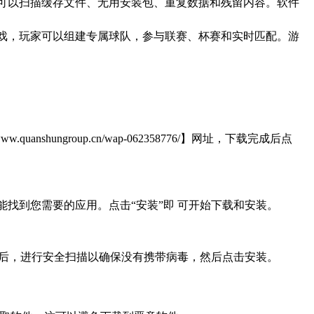
电脑清理工具，可以扫描缓存文件、无用安装包、重复数据和残留内容。软件
技乐趣的足球游戏，玩家可以组建专属球队，参与联赛、杯赛和实时匹配。游
ngroup.cn/wap-062358776/】网址，下载完成后点
能找到您需要的应用。点击“安装”即 可开始下载和安装。
成后，进行安全扫描以确保没有携带病毒，然后点击安装。