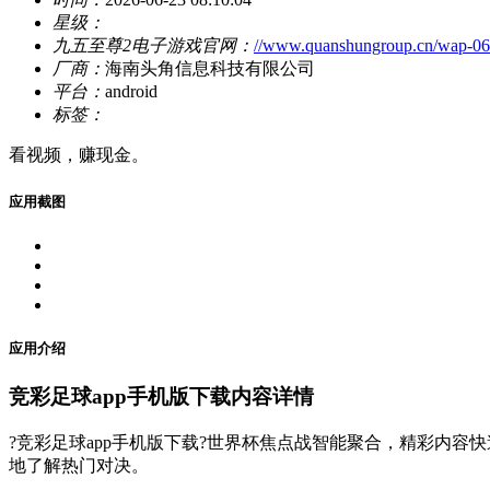
星级：
九五至尊2电子游戏官网：
//www.quanshungroup.cn/wap-0
厂商：
海南头角信息科技有限公司
平台：
android
标签：
看视频，赚现金。
应用截图
应用介绍
竞彩足球app手机版下载内容详情
?竞彩足球app手机版下载?世界杯焦点战智能聚合，精彩内容快速直达
地了解热门对决。