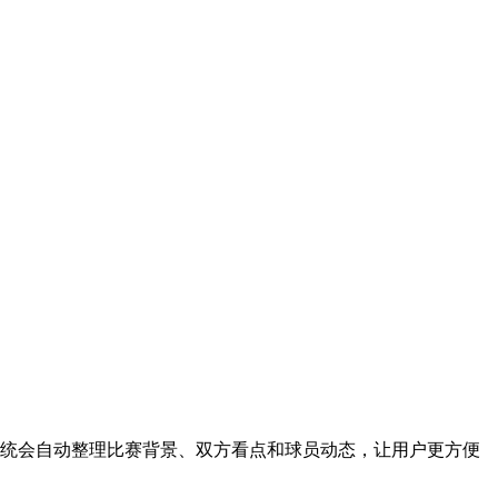
机版下载?系统会自动整理比赛背景、双方看点和球员动态，让用户更方便