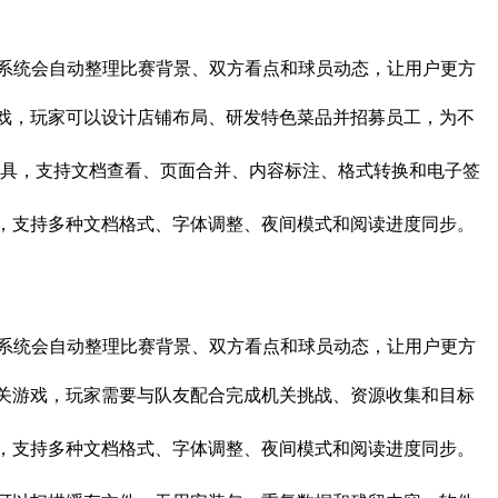
手机版下载?系统会自动整理比赛背景、双方看点和球员动态，让用户更方
松的模拟餐厅游戏，玩家可以设计店铺布局、研发特色菜品并招募员工，为不
df阅读与编辑工具，支持文档查看、页面合并、内容标注、格式转换和电子签
电子书阅读软件，支持多种文档格式、字体调整、夜间模式和阅读进度同步。
手机版下载?系统会自动整理比赛背景、双方看点和球员动态，让用户更方
队合作的多人闯关游戏，玩家需要与队友配合完成机关挑战、资源收集和目标
电子书阅读软件，支持多种文档格式、字体调整、夜间模式和阅读进度同步。