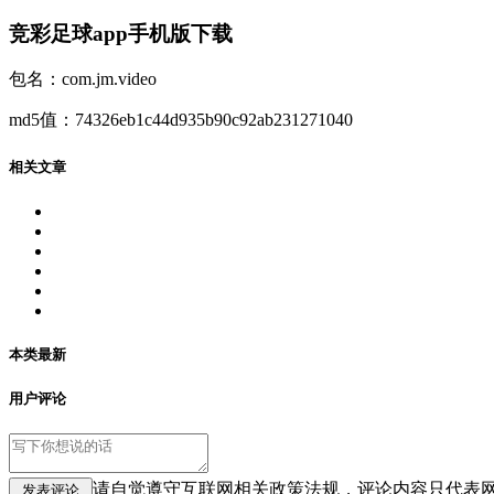
竞彩足球app手机版下载
包名：com.jm.video
md5值：74326eb1c44d935b90c92ab231271040
相关文章
本类最新
用户评论
请自觉遵守互联网相关政策法规，评论内容只代表