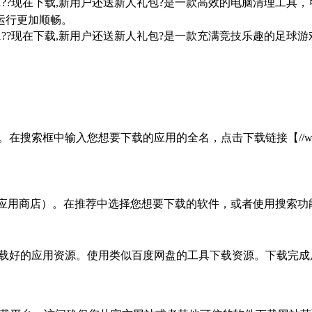
7/win10/win11??现在下载,新用户还送新人礼包?是一款高效的
运行更加顺畅。
7/win10/win11??现在下载,新用户还送新人礼包?是一款充满竞
。
中输入您想要下载的应用的全名，点击下载链接【//www.quanshu
也叫应用商店）。在推荐中选择您想要下载的软件，或者使用搜索功
经下载好的应用资源。使用类似百度网盘的工具下载资源。下载完