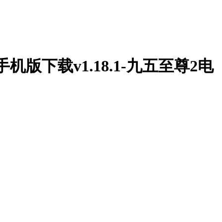
版下载v1.18.1-九五至尊2电