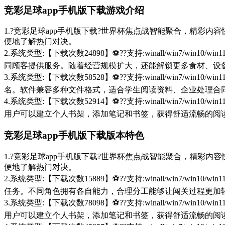
竞彩足球app手机版下载游戏介绍
1.?竞彩足球app手机版下载?世界杯焦点战智能聚合，精彩内容快速
便地了解热门对决。
2.系统类型:【下载次数24898】⚽??支持:winall/win
同顾客提供服务。随着经营规模扩大，还能解锁更多食材、设
3.系统类型:【下载次数58528】⚽??支持:winall/win7
名。软件兼容多种文件格式，适合学生阅读资料、企业处理合
4.系统类型:【下载次数52914】⚽??支持:winall/win
用户可以建立个人书架，添加笔记和书签，获得舒适流畅的阅
竞彩足球app手机版下载版本特色
1.?竞彩足球app手机版下载?世界杯焦点战智能聚合，精彩内容快速
便地了解热门对决。
2.系统类型:【下载次数15889】⚽??支持:winall/win
任务。不同角色拥有各自能力，合理分工能够让闯关过程更加
3.系统类型:【下载次数78098】⚽??支持:winall/win
用户可以建立个人书架，添加笔记和书签，获得舒适流畅的阅