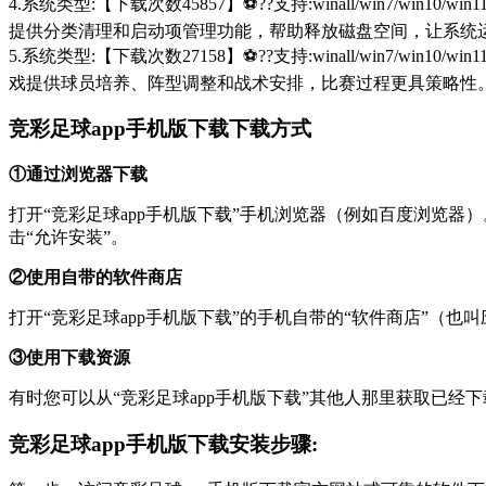
4.系统类型:【下载次数45857】⚽??支持:winall/win
提供分类清理和启动项管理功能，帮助释放磁盘空间，让系统
5.系统类型:【下载次数27158】⚽??支持:winall/win
戏提供球员培养、阵型调整和战术安排，比赛过程更具策略性
竞彩足球app手机版下载下载方式
①通过浏览器下载
打开“竞彩足球app手机版下载”手机浏览器（例如百度浏览器）。在搜索框
击“允许安装”。
②使用自带的软件商店
打开“竞彩足球app手机版下载”的手机自带的“软件商店”（
③使用下载资源
有时您可以从“竞彩足球app手机版下载”其他人那里获取已
竞彩足球app手机版下载安装步骤: