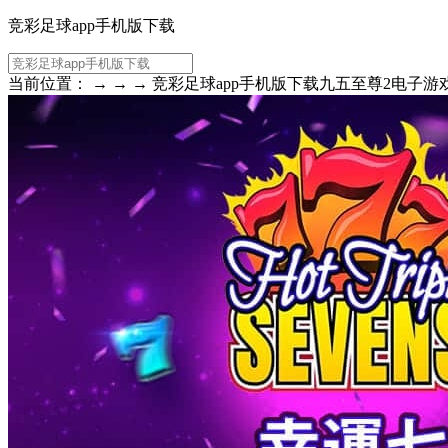
竞彩足球app手机版下载
当前位置： → → → 竞彩足球app手机版下载九五至尊2电子游戏