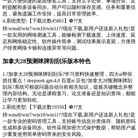
一款方便快捷的桌面便签工具，支持文字记录、事项分类、定
时提醒和多设备同步。用户可以随时保存灵感、任务和重要信
息，避免遗漏工作安排，提高日常管理效率。
4.系统类型:【下载次数45861】⚽??支
持:winall/win7/win10/win11??现在下载,新用户还送新人礼包?是
一款实用的网络测速工具，能够检测下载速度、上传速度、延
迟和网络稳定性。软件操作简单，测试结果展示直观，方便用
户排查网络卡顿和连接异常等问题。
加拿大28预测咪牌刮刮乐版本特色
1.?加拿大28预测咪牌刮刮乐?学习资料快速整理，四大ai帮你
抓住重点！deepseek gpt-4.0 百度ai 豆包?加拿大28预测咪牌刮
刮乐?系统可根据问题自动分析相关知识，提炼关键概念并整
理内容结构。无论是课程复习、论文准备还是知识查询，都能
让学习更加轻松。
2.系统类型:【下载次数19356】⚽??支
持:winall/win7/win10/win11??现在下载,新用户还送新人礼包?是
一款专业的密码管理工具，支持账号信息分类保存、随机密码
生成和多设备同步。软件采用加密方式保护数据，帮助用户减
少重复使用简单密码带来的安全风险。