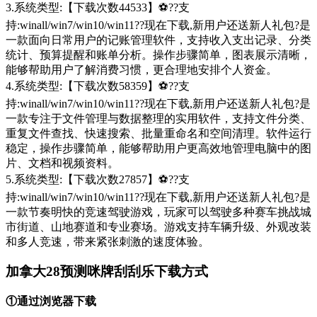
3.系统类型:【下载次数44533】⚽??支
持:winall/win7/win10/win11??现在下载,新用户还送新人礼包?是
一款面向日常用户的记账管理软件，支持收入支出记录、分类
统计、预算提醒和账单分析。操作步骤简单，图表展示清晰，
能够帮助用户了解消费习惯，更合理地安排个人资金。
4.系统类型:【下载次数58359】⚽??支
持:winall/win7/win10/win11??现在下载,新用户还送新人礼包?是
一款专注于文件管理与数据整理的实用软件，支持文件分类、
重复文件查找、快速搜索、批量重命名和空间清理。软件运行
稳定，操作步骤简单，能够帮助用户更高效地管理电脑中的图
片、文档和视频资料。
5.系统类型:【下载次数27857】⚽??支
持:winall/win7/win10/win11??现在下载,新用户还送新人礼包?是
一款节奏明快的竞速驾驶游戏，玩家可以驾驶多种赛车挑战城
市街道、山地赛道和专业赛场。游戏支持车辆升级、外观改装
和多人竞速，带来紧张刺激的速度体验。
加拿大28预测咪牌刮刮乐下载方式
①通过浏览器下载