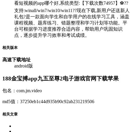
看短视频的app哪个好,系统类型:【下载次数74957】⚽??
支持:winall/win7/win10/win11??现在下载,新用户还送新人
礼包?是一款面向学生和自学用户的在线学习工具，涵盖
课程视频、题库练习、错题整理和学习计划等功能。平
台可根据学习进度推荐合适内容，帮助用户巩固知识
点，逐步提升学习效率和考试成绩。
相关版本
高速下载
地址
android版
188金宝搏app九五至尊2电子游戏官网下载苹果
包名：com.jm.video
md5值：37250eb1c44d935b90c92ab231219506
相关文章