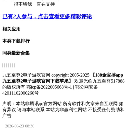
很不错我一直在支持
已有
2
人参与，点击查看更多精彩评论
相关应用
本类下载排行
同类最新合集
| | | | | | |
九五至尊2电子游戏官网 copyright 2005-2025
【188金宝搏app
九五至尊2电子游戏官网下载苹果】
欢迎光临九五至尊517888
的版权所有 鄂icp备2022005668号-1 | 鄂公网安备
42011102000260号
声明：
本站非腾讯qq官方网站
所有软件和文章来自互联网 如
有异议 请与本站联系 本站为非赢利性网站 不接受任何赞助和
广告
2026-06-23 08:36