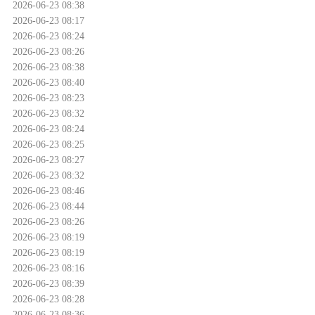
2026-06-23 08:38
2026-06-23 08:17
2026-06-23 08:24
2026-06-23 08:26
2026-06-23 08:38
2026-06-23 08:40
2026-06-23 08:23
2026-06-23 08:32
2026-06-23 08:24
2026-06-23 08:25
2026-06-23 08:27
2026-06-23 08:32
2026-06-23 08:46
2026-06-23 08:44
2026-06-23 08:26
2026-06-23 08:19
2026-06-23 08:19
2026-06-23 08:16
2026-06-23 08:39
2026-06-23 08:28
2026-06-23 08:36