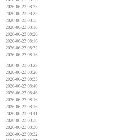
2026-06-23 08:35
2026-06-23 08:22
2026-06-23 08:33
2026-06-23 08:16
2026-06-23 08:26
2026-06-23 08:16
2026-06-23 08:32
2026-06-23 08:16
2026-06-23 08:22
2026-06-23 08:20
2026-06-23 08:33
2026-06-23 08:40
2026-06-23 08:46
2026-06-23 08:16
2026-06-23 08:16
2026-06-23 08:41
2026-06-23 08:38
2026-06-23 08:30
2026-06-23 08:32