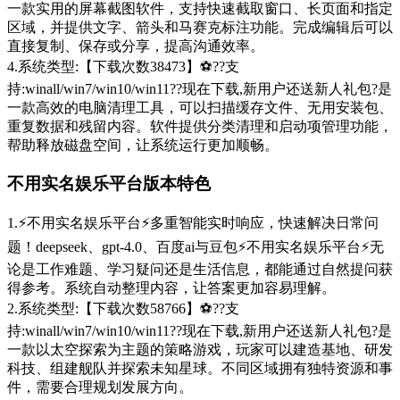
一款实用的屏幕截图软件，支持快速截取窗口、长页面和指定
区域，并提供文字、箭头和马赛克标注功能。完成编辑后可以
直接复制、保存或分享，提高沟通效率。
4.系统类型:【下载次数38473】⚽??支
持:winall/win7/win10/win11??现在下载,新用户还送新人礼包?是
一款高效的电脑清理工具，可以扫描缓存文件、无用安装包、
重复数据和残留内容。软件提供分类清理和启动项管理功能，
帮助释放磁盘空间，让系统运行更加顺畅。
不用实名娱乐平台版本特色
1.⚡不用实名娱乐平台⚡多重智能实时响应，快速解决日常问
题！deepseek、gpt-4.0、百度ai与豆包⚡不用实名娱乐平台⚡无
论是工作难题、学习疑问还是生活信息，都能通过自然提问获
得参考。系统自动整理内容，让答案更加容易理解。
2.系统类型:【下载次数58766】⚽??支
持:winall/win7/win10/win11??现在下载,新用户还送新人礼包?是
一款以太空探索为主题的策略游戏，玩家可以建造基地、研发
科技、组建舰队并探索未知星球。不同区域拥有独特资源和事
件，需要合理规划发展方向。