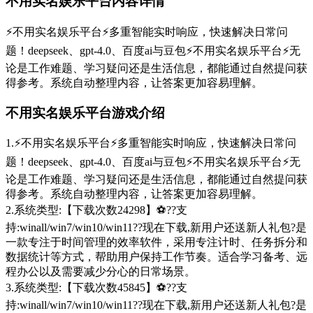
不用实名娱乐平台内容详情
⚡不用实名娱乐平台⚡多重智能实时响应，快速解决日常问
题！deepseek、gpt-4.0、百度ai与豆包⚡不用实名娱乐平台⚡无
论是工作难题、学习疑问还是生活信息，都能通过自然提问获
得参考。系统自动整理内容，让答案更加容易理解。
不用实名娱乐平台游戏介绍
1.⚡不用实名娱乐平台⚡多重智能实时响应，快速解决日常问
题！deepseek、gpt-4.0、百度ai与豆包⚡不用实名娱乐平台⚡无
论是工作难题、学习疑问还是生活信息，都能通过自然提问获
得参考。系统自动整理内容，让答案更加容易理解。
2.系统类型:【下载次数24298】⚽??支
持:winall/win7/win10/win11??现在下载,新用户还送新人礼包?是
一款专注于时间管理的效率软件，采用专注计时、任务拆分和
数据统计等方式，帮助用户保持工作节奏。适合学习备考、远
程办公以及需要减少分心的日常场景。
3.系统类型:【下载次数45845】⚽??支
持:winall/win7/win10/win11??现在下载,新用户还送新人礼包?是