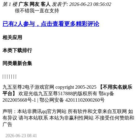
第 1 楼
广东 网友 客人
发表于: 2026-06-23 08:56:02
很不错我一直在支持
已有
2
人参与，点击查看更多精彩评论
相关应用
本类下载排行
同类最新合集
| | | | | | |
九五至尊2电子游戏官网 copyright 2005-2025
【不用实名娱乐
平台】
欢迎光临九五至尊517888的版权所有 鄂icp备
2022005668号-1 | 鄂公网安备 42011102000260号
声明：
本站非腾讯qq官方网站
所有软件和文章来自互联网 如
有异议 请与本站联系 本站为非赢利性网站 不接受任何赞助和
广告
2026-06-23 08:41