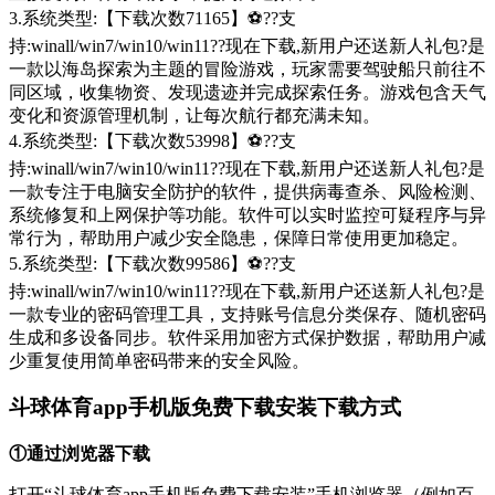
3.系统类型:【下载次数71165】⚽??支
持:winall/win7/win10/win11??现在下载,新用户还送新人礼包?是
一款以海岛探索为主题的冒险游戏，玩家需要驾驶船只前往不
同区域，收集物资、发现遗迹并完成探索任务。游戏包含天气
变化和资源管理机制，让每次航行都充满未知。
4.系统类型:【下载次数53998】⚽??支
持:winall/win7/win10/win11??现在下载,新用户还送新人礼包?是
一款专注于电脑安全防护的软件，提供病毒查杀、风险检测、
系统修复和上网保护等功能。软件可以实时监控可疑程序与异
常行为，帮助用户减少安全隐患，保障日常使用更加稳定。
5.系统类型:【下载次数99586】⚽??支
持:winall/win7/win10/win11??现在下载,新用户还送新人礼包?是
一款专业的密码管理工具，支持账号信息分类保存、随机密码
生成和多设备同步。软件采用加密方式保护数据，帮助用户减
少重复使用简单密码带来的安全风险。
斗球体育app手机版免费下载安装下载方式
①通过浏览器下载
打开“斗球体育app手机版免费下载安装”手机浏览器（例如百