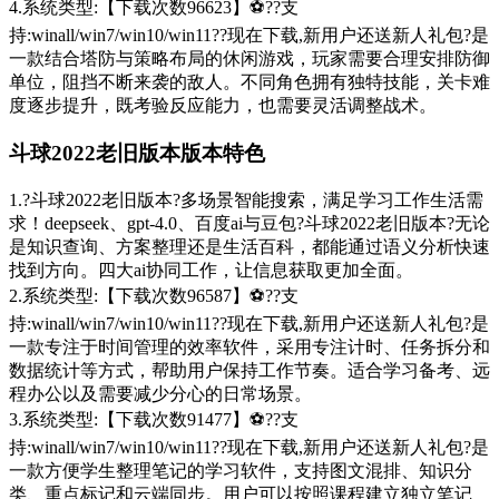
4.系统类型:【下载次数96623】⚽??支
持:winall/win7/win10/win11??现在下载,新用户还送新人礼包?是
一款结合塔防与策略布局的休闲游戏，玩家需要合理安排防御
单位，阻挡不断来袭的敌人。不同角色拥有独特技能，关卡难
度逐步提升，既考验反应能力，也需要灵活调整战术。
斗球2022老旧版本版本特色
1.?斗球2022老旧版本?多场景智能搜索，满足学习工作生活需
求！deepseek、gpt-4.0、百度ai与豆包?斗球2022老旧版本?无论
是知识查询、方案整理还是生活百科，都能通过语义分析快速
找到方向。四大ai协同工作，让信息获取更加全面。
2.系统类型:【下载次数96587】⚽??支
持:winall/win7/win10/win11??现在下载,新用户还送新人礼包?是
一款专注于时间管理的效率软件，采用专注计时、任务拆分和
数据统计等方式，帮助用户保持工作节奏。适合学习备考、远
程办公以及需要减少分心的日常场景。
3.系统类型:【下载次数91477】⚽??支
持:winall/win7/win10/win11??现在下载,新用户还送新人礼包?是
一款方便学生整理笔记的学习软件，支持图文混排、知识分
类、重点标记和云端同步。用户可以按照课程建立独立笔记