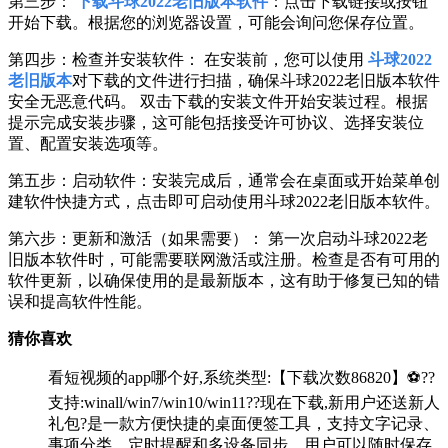
第三步：
下载斗球2022老旧版本软件
：点击下载链接或按钮
开始下载。根据您的浏览器设置，可能会询问您保存位置。
第四步：检查并安装软件： 在安装前，您可以使用
斗球2022
老旧版本
对下载的文件进行扫描，确保斗球2022老旧版本软件
安全无恶意代码。 双击下载的安装文件开始安装过程。根据
提示完成安装步骤，这可能包括接受许可协议、选择安装位
置、配置安装选项等。
第五步：启动软件：安装完成后，通常会在桌面或开始菜单创
建软件快捷方式，点击即可启动使用斗球2022老旧版本软件。
第六步：更新和激活（如果需要）： 第一次启动斗球2022老
旧版本软件时，可能需要联网激活或注册。检查是否有可用的
软件更新，以确保使用的是最新版本，这有助于修复已知的错
误和提高软件性能。
猜你喜欢
看短视频的app哪个好,系统类型:【下载次数86820】⚽??
支持:winall/win7/win10/win11??现在下载,新用户还送新人
礼包?是一款方便快捷的桌面便签工具，支持文字记录、
事项分类、定时提醒和多设备同步。用户可以随时保存