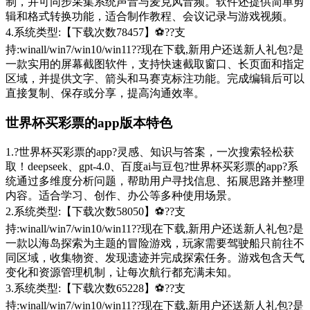
制，并可同步采集系统声音与麦克风音频。软件还提供简单剪
辑和格式转换功能，适合制作教程、会议记录与游戏视频。
4.系统类型:【下载次数78457】⚽??支
持:winall/win7/win10/win11??现在下载,新用户还送新人礼包?是
一款实用的屏幕截图软件，支持快速截取窗口、长页面和指定
区域，并提供文字、箭头和马赛克标注功能。完成编辑后可以
直接复制、保存或分享，提高沟通效率。
世界杯买彩票的app版本特色
1.?世界杯买彩票的app?灵感、知识与答案，一次搜索轻松获
取！deepseek、gpt-4.0、百度ai与豆包?世界杯买彩票的app?系
统通过多维度分析问题，帮助用户寻找信息、拓展思路并整理
内容。适合学习、创作、办公等多种使用场景。
2.系统类型:【下载次数58050】⚽??支
持:winall/win7/win10/win11??现在下载,新用户还送新人礼包?是
一款以海岛探索为主题的冒险游戏，玩家需要驾驶船只前往不
同区域，收集物资、发现遗迹并完成探索任务。游戏包含天气
变化和资源管理机制，让每次航行都充满未知。
3.系统类型:【下载次数65228】⚽??支
持:winall/win7/win10/win11??现在下载,新用户还送新人礼包?是