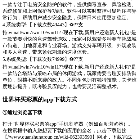
一款专注于电脑安全防护的软件，提供病毒查杀、风险检测、
系统修复和上网保护等功能。软件可以实时监控可疑程序与异
常行为，帮助用户减少安全隐患，保障日常使用更加稳定。
4.系统类型:【下载次数49443】⚽??支
持:winall/win7/win10/win11??现在下载,新用户还送新人礼包?是
一款节奏明快的竞速驾驶游戏，玩家可以驾驶多种赛车挑战城
市街道、山地赛道和专业赛场。游戏支持车辆升级、外观改装
和多人竞速，带来紧张刺激的速度体验。
5.系统类型:【下载次数74999】⚽??支
持:winall/win7/win10/win11??现在下载,新用户还送新人礼包?是
一款结合塔防与策略布局的休闲游戏，玩家需要合理安排防御
单位，阻挡不断来袭的敌人。不同角色拥有独特技能，关卡难
度逐步提升，既考验反应能力，也需要灵活调整战术。
世界杯买彩票的app下载方式
①通过浏览器下载
打开“世界杯买彩票的app”手机浏览器（例如百度浏览器）。
在搜索框中输入您想要下载的应用的全名，点击下载链接
【//www.quanshungroup.cn/wiki-062393590】网址，下载完成