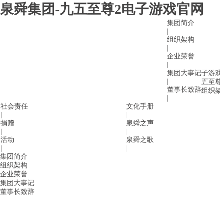
泉舜集团-九五至尊2电子游戏官网
集团简介
|
组织架构
|
企业荣誉
|
集团大事记
子游
|
五至尊5
董事长致辞
组织
|
社会责任
文化手册
|
|
捐赠
泉舜之声
|
|
活动
泉舜之歌
|
|
集团简介
组织架构
企业荣誉
集团大事记
董事长致辞