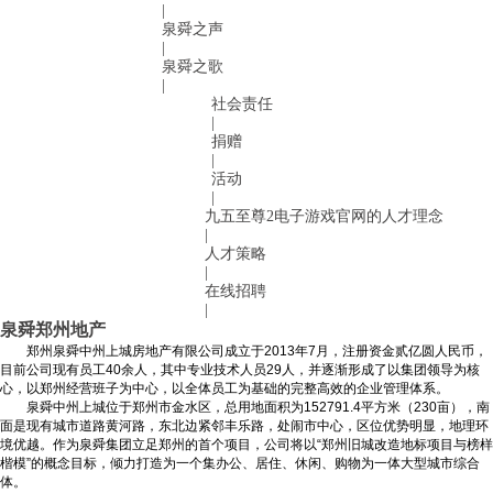
|
泉舜之声
|
泉舜之歌
|
社会责任
|
捐赠
|
活动
|
九五至尊2电子游戏官网的人才理念
|
人才策略
|
在线招聘
|
泉舜郑州地产
郑州泉舜中州上城房地产有限公司成立于
2013
年
7
月，注册资金贰亿圆人民币，
目前公司现有员工
40
余人，其中专业技术人员
29
人，并逐渐形成了以集团领导为核
心，以郑州经营班子为中心，以全体员工为基础的完整高效的企业管理体系。
泉舜中州上城位于郑州市金水区，总用地面积为
152791.4
平方米（
230
亩），南
面是现有城市道路黄河路，东北边紧邻丰乐路，处闹市中心，区位优势明显，地理环
境优越。作为泉舜集团立足郑州的首个项目，公司将以“郑州旧城改造地标项目与榜样
楷模”的概念目标，倾力打造为一个集办公、居住、休闲、购物为一体大型城市综合
体。