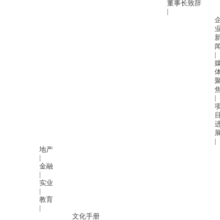
董事长致辞
|
|
|
|
地产
|
金融
|
实业
|
教育
|
文化手册