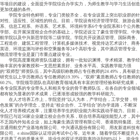
等项目的建设，全面提升学院综合办学实力，为师生教学与学习生活创造
更加优越的条件。
学院专业特色鲜明，专业门类较齐全，在专业设置上突出职业群的针
对性、适应性、区域性的特点。目前，学院设有经济管理学院、旅游会展
系、信息工程系、外语系、艺术系、环境科学系6个专业院系和1个公共教
学部。在开展深度校企合作的基础上，学院还设立了豪生管理学院、中海
航学院以及中兴新思学院等二级学院。学院共开设酒店管理、国际商务、
工程造价、建筑工程管理、计算机多媒体技术、视觉传达艺术设计、商务
英语、环境监测与评价和空乘服务等24个高职专业，其中酒店管理专业、
物流管理专业是厦门市重点建设专业。
学院高度重视师资队伍建设，拥有一批知识渊博、学术精湛、教学经
验丰富的专家教授和一支思想素质好、业务水平高、实践教学能力强
的“双师型”师资队伍，其中高级职称教师占专任教师的24.49%，具有硕士
研究生以上学历教师占专任教师的19.39%，“双师”素质教师占专任教师的
60.2%。学院领导团队在高职教育领域具有丰富的管理经验和研究成果，
各专业院系的专业带头人和相关专业的骨干教师队伍，在各自的专业领域
都有较为显著的学术成果，已逐渐形成较强的教学科研能力。
在人才培养工作上，学院坚持“以人为本，产学结合，工学交替，特
色发展”的办学理念，坚持走“校企合作、工学结合”的办学道路，不断深
化人才培养模式改革，注重培养学生的职业能力和实践动手能力。目前，
学院已与近50家企业建立校企合作关系，联合培养高端技能型人才，其中
不乏国内外知名企业，如上海豪生酒店管理有限公司、香港凯特集团、北
京通用航空产业基地有限公司、中兴通讯股份有限公司、用友新道科技有
限公司、e.shine国际认证培训考试中心等。近年来，随着学院不断提升人
才培养工作的质量水平，毕业生的双证书获取率均达到98%以上，毕业生