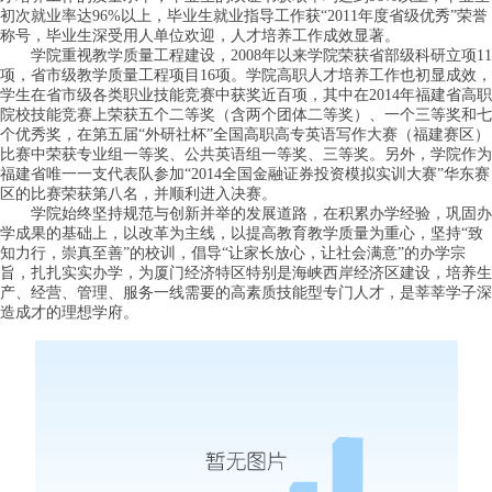
初次就业率达96%以上，毕业生就业指导工作获“2011年度省级优秀”荣誉
称号，毕业生深受用人单位欢迎，人才培养工作成效显著。
学院重视教学质量工程建设，2008年以来学院荣获省部级科研立项11
项，省市级教学质量工程项目16项。学院高职人才培养工作也初显成效，
学生在省市级各类职业技能竞赛中获奖近百项，其中在2014年福建省高职
院校技能竞赛上荣获五个二等奖（含两个团体二等奖）、一个三等奖和七
个优秀奖，在第五届“外研社杯”全国高职高专英语写作大赛（福建赛区）
比赛中荣获专业组一等奖、公共英语组一等奖、三等奖。另外，学院作为
福建省唯一一支代表队参加“2014全国金融证券投资模拟实训大赛”华东赛
区的比赛荣获第八名，并顺利进入决赛。
学院始终坚持规范与创新并举的发展道路，在积累办学经验，巩固办
学成果的基础上，以改革为主线，以提高教育教学质量为重心，坚持“致
知力行，崇真至善”的校训，倡导“让家长放心，让社会满意”的办学宗
旨，扎扎实实办学，为厦门经济特区特别是海峡西岸经济区建设，培养生
产、经营、管理、服务一线需要的高素质技能型专门人才，是莘莘学子深
造成才的理想学府。