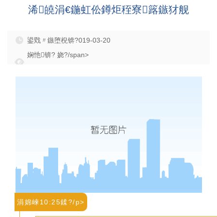
浠皢涓€鍦虹伀鐏炬秷寮簬鏃犲舰
鍙戣〃鏃堕棿锛?019-03-20
娴忚锛? 娆?/span>
浣滆€咃細鍝佺墝閮?/span>
涓婂崍10:25鍒?/p>