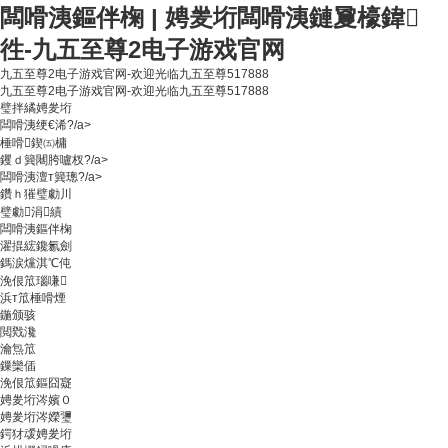
闆嗗洟鏂伴椈 | 娉夎垳闆嗗洟鏈夐檺鍏
徃-九五至尊2电子游戏官网
九五至尊2电子游戏官网-欢迎光临九五至尊517888
九五至尊2电子游戏官网-欢迎光临九五至尊517888
璧拌繘娉夎垳
闆嗗洟绠€浠?/a>
棰嗗鍥㈤槦
钁ｄ簨闀胯嚧杈?/a>
闆嗗洟澶т簨璁?/a>
鑽ｈ獕璧勮川
璧勮涓績
闆嗗洟鏂伴椈
濯掍綋鑱氱劍
鎷涙爣淇℃伅
浼佷笟瑙嗛
浜т笟棰嗗煙
鍦颁骇
閲戣瀺
瀹炰笟
鏁欒偛
浼佷笟鏂囧寲
娉夎垳涔嬪０
娉夎垳涔嬫瓕
鍔犲叆娉夎垳