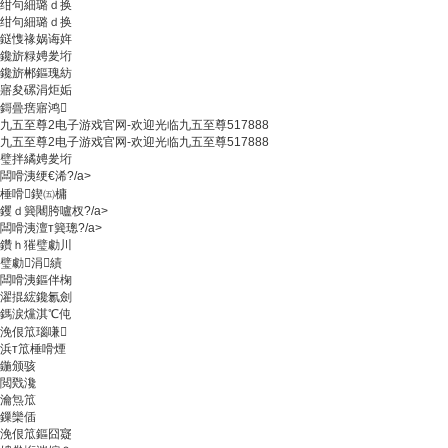
绀句細璐ｄ换
绀句細璐ｄ换
鎹愯禒娲诲姩
鑱旂粶娉夎垳
鑱旂郴鏂瑰紡
寤夋磥涓炬姤
鎶曡瘔寤鸿
九五至尊2电子游戏官网-欢迎光临九五至尊517888
九五至尊2电子游戏官网-欢迎光临九五至尊517888
璧拌繘娉夎垳
闆嗗洟绠€浠?/a>
棰嗗鍥㈤槦
钁ｄ簨闀胯嚧杈?/a>
闆嗗洟澶т簨璁?/a>
鑽ｈ獕璧勮川
璧勮涓績
闆嗗洟鏂伴椈
濯掍綋鑱氱劍
鎷涙爣淇℃伅
浼佷笟瑙嗛
浜т笟棰嗗煙
鍦颁骇
閲戣瀺
瀹炰笟
鏁欒偛
浼佷笟鏂囧寲