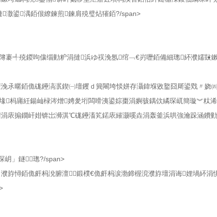
潵鍙湡銆佷繚鍊煎鍊肩殑璧炶獕銆?/span>
虹簿褰╃殑鍐呴儴缁勭粐涓撻浜ゆ祦浼氬绾﹁€岃嚦銆備細璁紑濮嬬
氶暱銆佹硥鑸滈泦鍥㈠壇钁ｄ簨闀垮惔姘存灄鍏堢敓鐜囧厛鍙戣〃娆㈣繋鑷
鐑堟杩庯紝鍚屾椂涔熷娉夎垳闆嗗洟鍙婃棗涓嬩骇鍝佽繘琛屼簡璇︾粏浠
涓庡搧鐗屽姏锛岀浉淇℃硥鑸滀笂鍩庡繀灏嗘垚涓轰釜浜哄強瀹跺涵鐨勭
鐩璁?/span>
斿憳銆佹皯杩涗腑澶鍛樸€佹皯杩涙渤鍗楃渷濮斿壇涓诲娌堝紑涓惧
>