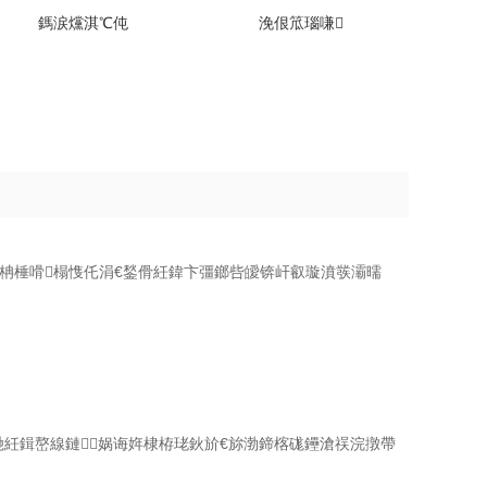
鎷涙爣淇℃伅
浼佷笟瑙嗛
氭柟棰嗗榻愯仛涓€鍫傦紝鍏卞彊鎯呰皧锛屽叡璇濆彂灞曘
紝鍓嶅線鏈娲诲姩棣栫珯鈥斺€旀渤鍗楁硥鑸滄祦浣撴帶