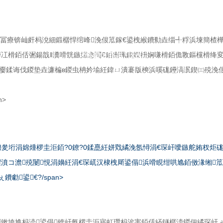
NEW
傝€冨療锛屾皯杩涗細鍛樼悍绾峰浼佷笟鎵€鍙栧緱鐨勬垚缁╃粰浜堜簡
璧勮涓績
冮榾銆佸弻鍚戠‖瀵嗗皝鏃嬬悆闃€銆侀珮鍘嬫枡娴嗛榾銆佹斁鏂欓榾绛変
嫑鍒诲伐鍐垫垚濂楄в鍐虫柟妗堬紝鍏ㄩ潰褰版樉浜嗘硥鑸滈泦鍥㈢殑浼佷笟瀹
>
夎垳涓婂煄椤圭洰銆?0鐐?0鍒嗭紝姘戣繘浼氬憳涓€琛屽噯鏃舵姷杈炬
コ澹殑闄悓涓嬶紝涓€琛屼汉棣栧厛鍙傝浜嗗睍绀哄尯銆傚湪缃笟
鍙€?/span>
鏉垮尯杩涜鍙傝锛屽氨椤圭洰寤虹瓚杩涘害銆佸紑鐩樼洓鍐佃繘琛屽ぇ