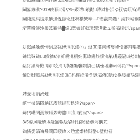
閫氳繃瀵?019鍥藉涓や細鍐呭鐨勫涔犲拰浜ゆ祦锛屼
閫熺殑杩愯浆锛涘悓鏃讹紝杩樻繁搴﹁璁轰簡鍦ㄥ綋鍓嶇粡
垳闆嗗洟浼佷笟寤鸿█鐚瓥锛屽叡璋嬫湭鏉ュ彂灞曘€?/span
姘戣繘浼氬憳涓庢硥鑸滈泦鍥㈤」鐩瀵间竴璧峰悎褰辩暀蹇?/
鍊熺敱鏈鐨勨€滄皯杩涚粡娴庣晫鑱旇皧浼氭硥鑸滆鈥濇
鍖犲績绛戝鍥殑涓浗鍦颁骇鐧惧己鍝佺墝褰㈣薄銆?/span
鏈潵鐨勬硥鑸滈泦鍥紝杩樺皢浠ラ珮灞傛浜ゆ祦璋嬪彂
娉夎垳涓婂煄
绾︾櫨涓囨柟鍩庡競缁煎悎浣?/span>
鍗犳嵁閲戞按鍖轰竴鐜澶箣浣?/span>
3/5鍙风嚎锛堝湪寤猴級鍙屽湴閾佸彛涔嬩笂
鍧愭嫢涓诲煄閱囩啛鍏ㄨ兘鐢熸椿閰嶅璧勬簮