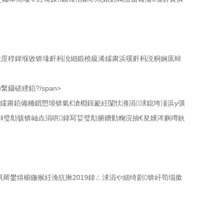
敱鏉庢稕鍏堢敓锛堟皯杩涗細鍛橈級浠嬬粛浜嗘皯杩涚粡娴庣晫
磋緸銆?/span>
嬬粛銆備粬鎻愬埌锛氣€滄棩鍓嶏紝闅忕潃涓浗鎴垮湴浜у彉
‖璧勪骇锛屾垚涓哄鍏冩姇璧勪腑鐨勭粷浣抽€夋嫨涔嬩竴鈥
厛鐢熺櫥鍦猴紝浼犺揪2019鍏ㄥ浗涓や細绮剧锛屽苟缁撳