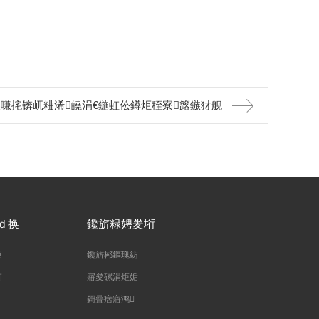
嗛挓锛屼粬浠皢涓€鍦虹伀鐏炬秷寮簬鏃犲舰
ｄ换
鑱旂粶娉夎垳
换
鑱旂郴鏂瑰紡
姩
寤夋磥涓炬姤
鎶曡瘔寤鸿