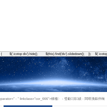
arator=" - " linkclass="cor_666">棣栭〉 -
璧勮涓績
-
闆嗗洟鏂伴椈