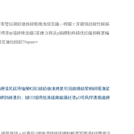
S
楂樺害璧炶祻銆傚挨鍏舵槸浼佷笟鍦ㄩ榾闂ㄤ笌鑺傝兘鍑忔帓鏂
竴澶ф壒鍏锋湁鑷富鐭ヨ瘑浜у搧鐨勬柊鍝侊紝鏇捐幏寰楄
炲姏銆?/span>
硥鑸滀笂鍩庤惀閿€涓績銆傚湪娉夎垳涓婂煄鎬荤粡鐞嗘潕娑
椤鹃棶瀵归」鐩缁嗙殑浠嬬粛鍚庯紝澶у绾风悍瀵规硥鑸
鑷翠簡瑙ｏ紝骞跺鏍锋澘鍖哄唴鐨勭幆澧冨竷灞€缁欎簣浜