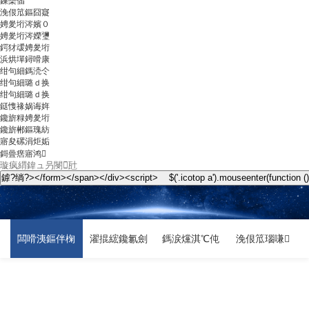
鏁欒偛
浼佷笟鏂囧寲
娉夎垳涔嬪０
娉夎垳涔嬫瓕
鍔犲叆娉夎垳
浜烘墠鐞嗗康
绀句細鎷涜仒
绀句細璐ｄ换
绀句細璐ｄ换
鎹愯禒娲诲姩
鑱旂粶娉夎垳
鑱旂郴鏂瑰紡
寤夋磥涓炬姤
鎶曡瘔寤鸿
闆嗗洟鏂伴椈
濯掍綋鑱氱劍
鎷涙爣淇℃伅
浼佷笟瑙嗛