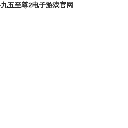
-九五至尊2电子游戏官网