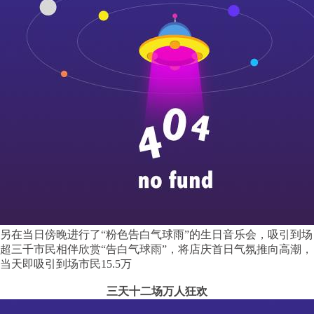
另在当日傍晚进行了“粉色告白气球雨”的生日音乐会，吸引到场
超三千市民相伴欣赏“告白气球雨”，将店庆首日气氛推向高潮，
当天即吸引到场市民15.5万
三天十二场万人狂欢