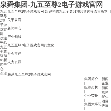
泉舜集团-九五至尊2电子游戏官网
九五
九五至尊2电子游戏官网-欢迎光临九五至尊517888
请选择语言版本
|
|
|
至尊
关于泉舜
2电
|
子游
新闻中心
戏官
|
网-
产业领域
欢迎
|
光临
九五至尊2电子游戏官网的文化
九五
|
至尊
社会责任
5178
|
88
新
人力资源
闻中
|
心
|
企业
联系九五至尊2电子游戏官网
集团简介
新闻
|
企业
组织架构
新闻
|
媒体
企业荣誉
聚焦
|
项目
集团大事记
进展
|