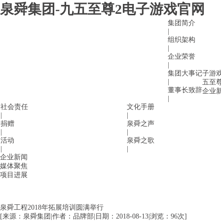
泉舜集团-九五至尊2电子游戏官网
集团简介
|
组织架构
|
企业荣誉
|
集团大事记
子游
|
五至尊5
董事长致辞
企业
|
社会责任
文化手册
|
|
捐赠
泉舜之声
|
|
活动
泉舜之歌
|
|
企业新闻
媒体聚焦
项目进展
泉舜工程2018年拓展培训圆满举行
[
来源：泉舜集团
|
作者：品牌部
|
日期：2018-08-13
|
浏览：96次
]