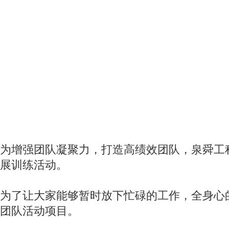
为增强团队凝聚力，打造高绩效团队，泉舜工程
展训练活动。
为了让大家能够暂时放下忙碌的工作，全身心
团队活动项目。