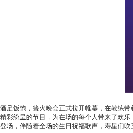
酒足饭饱，篝火晚会正式拉开帷幕，在教练带
精彩纷呈的节目，为在场的每个人带来了欢乐
登场，伴随着全场的生日祝福歌声，寿星们吹