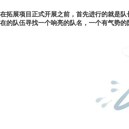
在拓展项目正式开展之前，首先进行的就是队
在的队伍寻找一个响亮的队名，一个有气势的队