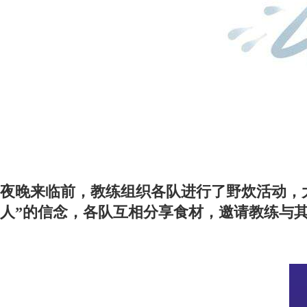
夜晚来临前，教练组织各队进行了野炊活动，
人”的信念，各队互相分享食材，邀请教练与