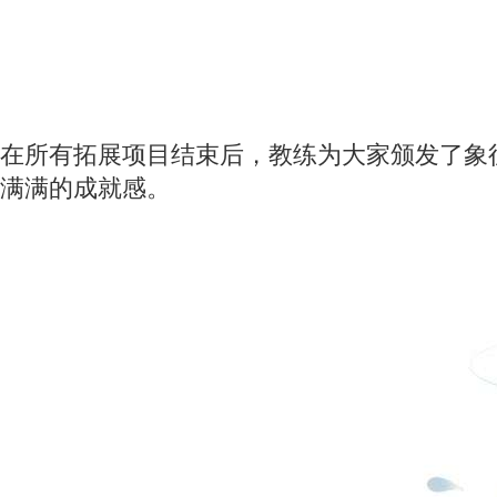
在所有拓展项目结束后，教练为大家颁发了象
满满的成就感。