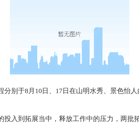
分别于8月10日、17日在山明水秀、景色怡
的投入到拓展当中，释放工作中的压力，两批