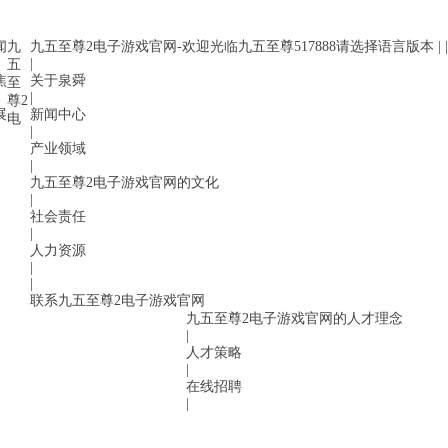
闻
九
九五至尊2电子游戏官网-欢迎光临九五至尊517888
请选择语言版本
|
|
|
五
焦
关于泉舜
至
|
尊2
展
新闻中心
电
|
产业领域
|
九五至尊2电子游戏官网的文化
|
社会责任
|
人力资源
|
|
联系九五至尊2电子游戏官网
九五至尊2电子游戏官网的人才理念
|
人才策略
|
在线招聘
|