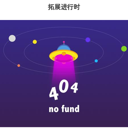
拓展进行时