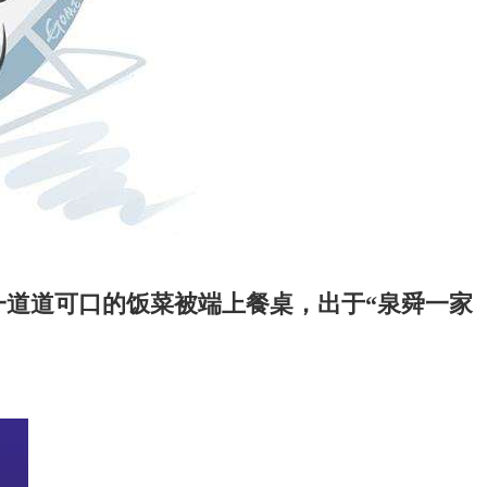
道道可口的饭菜被端上餐桌，出于“泉舜一家