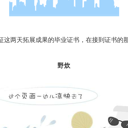
征这两天拓展成果的毕业证书，在接到证书的
野炊