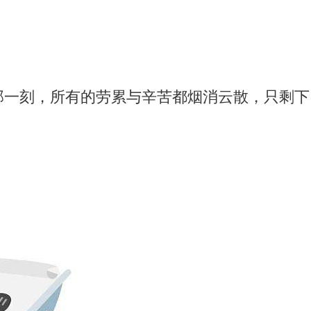
那一刻，所有的劳累与辛苦都烟消云散，只剩下