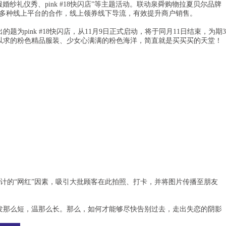
服婚纱礼仪秀、
pink #18
快闪店”等主题活动。联动泉舜购物拉夏贝尔品牌
等多种线上平台的合作，线上领券线下导流，有效提升商户销售。
出的题为
pink #18
快闪店，从
11
月
9
日正式启动，将于同月
11
日结束，为期
3
以求的粉色精品服装、少女心满满的粉色海洋，简直就是买买买的天堂！
计的“网红”因素，吸引大批顾客在此拍照、打卡，并将图片传播至朋友
发那么短，温那么长。那么，如何才能够尽快告别过去，走出失恋的阴影