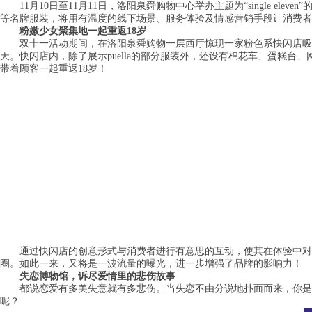
11
月
10
日至
11
月
11
日，洛阳泉舜购物中心举办主题为“
single eleven
”
等名牌服装，将用有温度的线下场景、服务体验及情感营销手段让消费者
粉嫩少女聚集地
一起重返
18
岁
双十一活动期间，在洛阳泉舜购物一层西厅惊现一家粉色系快闪店吸
天。快闪店内，除了展示
puella
的部分服装外，还设有棉花车、蛋糕台、
带着顾客一起重返
18
岁！
通过快闪店的创意形式与消费者进行有意思的互动，使其在体验中对
圈。如此一来，又将是一波流量的曝光，进一步增强了品牌的影响力！
失恋博物馆，诉尽爱情里的悲伤故事
都说恋爱有多美失意就有多悲伤。当失恋不由分说地扑面而来，你是
呢？