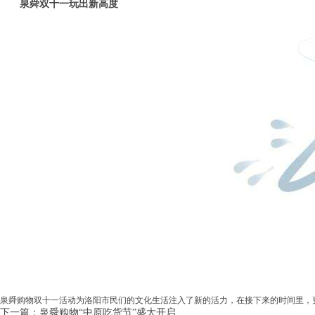
泉舜双十一玩出新高度
泉舜购物双十一活动为洛阳市民们的文化生活注入了新的活力，在接下来的时间里，
下一篇：泉舜购物“中原吃货节”盛大开启