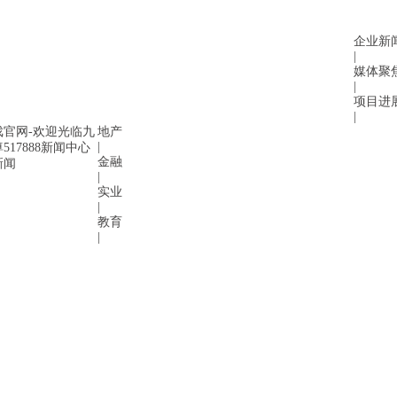
企业新
|
媒体聚
|
项目进
|
戏官网-欢迎光临九
地产
|
17888
新闻中心
金融
新闻
|
实业
|
教育
|