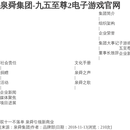
泉舜集团-九五至尊2电子游戏官网
集团简介
|
组织架构
|
企业荣誉
|
集团大事记
子游
|
五至尊5
董事长致辞
企业
|
社会责任
文化手册
|
|
捐赠
泉舜之声
|
|
活动
泉舜之歌
|
|
企业新闻
媒体聚焦
项目进展
双十一不落单 泉舜引领新商业
[
来源：泉舜集团
|
作者：品牌部
|
日期：2018-11-13
|
浏览：210次
]