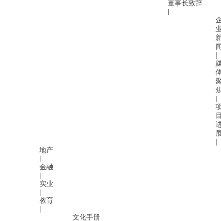
董事长致辞
|
|
|
|
地产
|
金融
|
实业
|
教育
|
文化手册