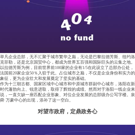
举凡企业总部，无不汇聚于城市繁华之巅，无论是巴黎拉德芳斯、纽约洛
克菲勒，还是北京国贸中心，都成为世界五百强和国际巨头的云集之地。
以拉德芳斯为例，目前世界前100家的企业有1/5在此设立了总部办公处，
法国前20家企业50％入驻于此。占位城市之巅，不仅是企业身份和实力的
象征，更为企业壮大和发展奠定了坚实的基础。
作为十三朝古都、国家区域中心城市和中原城市群副中心城市，洛阳在新
时代蓬勃向上、锐意进取，取得了辉煌的成绩。然而对于洛阳一线企业来
说，一直欠缺一座匹配企业形象、对位企业发展的总部级办公写字楼。泉
舜·万豪中心的出现，添补了这一空白。
对望市政府，定鼎政务心