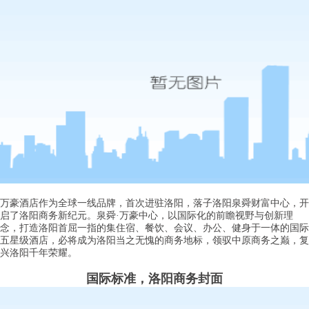
万豪酒店作为全球一线品牌，首次进驻洛阳，落子洛阳泉舜财富中心，开
启了洛阳商务新纪元。泉舜·万豪中心，以国际化的前瞻视野与创新理
念，打造洛阳首屈一指的集住宿、餐饮、会议、办公、健身于一体的国际
五星级酒店，必将成为洛阳当之无愧的商务地标，领驭中原商务之巅，复
兴洛阳千年荣耀。
国际标准，洛阳商务封面