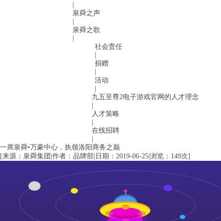
|
泉舜之声
|
泉舜之歌
|
社会责任
|
捐赠
|
活动
|
九五至尊2电子游戏官网的人才理念
|
人才策略
|
在线招聘
|
一席泉舜•万豪中心，执领洛阳商务之巅
[
来源：泉舜集团
|
作者：品牌部
|
日期：2019-06-25
|
浏览：149次
]