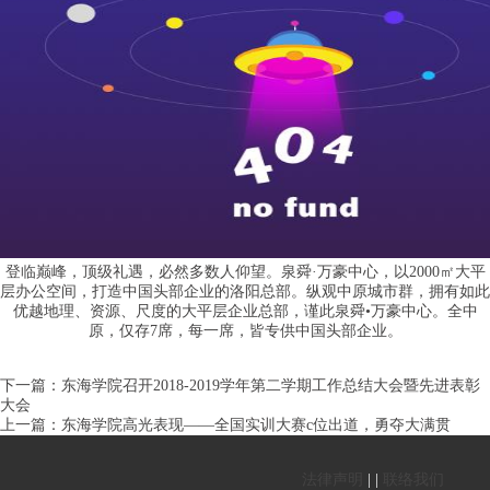
登临巅峰，顶级礼遇，必然多数人仰望。泉舜·万豪中心，以2000㎡大平
层办公空间，打造中国头部企业的洛阳总部。纵观中原城市群，拥有如此
优越地理、资源、尺度的大平层企业总部，谨此泉舜•万豪中心。全中
原，仅存7席，每一席，皆专供中国头部企业。
下一篇：东海学院召开2018-2019学年第二学期工作总结大会暨先进表彰
大会
上一篇：东海学院高光表现——全国实训大赛c位出道，勇夺大满贯
法律声明
|
|
联络我们