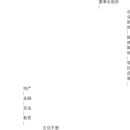
董事长致辞
|
|
|
|
地产
|
金融
|
实业
|
教育
|
文化手册