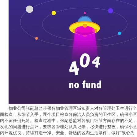
物业公司张副总监带领各物业管理区域负责人对各管理处卫生进行全
面检查，从细节入手，逐个项目检查各保洁人员负责的卫生区，确保小区
内不留任何死角。检查过程中，张副总监对各项目细节方面存在的不足，
发现的问题进行点评，要求各管理处认真记录，尽快进行整改，确保小区
内环境优良，持续打造干净、安全、舒适的区内生活条件，做好
“泉心为