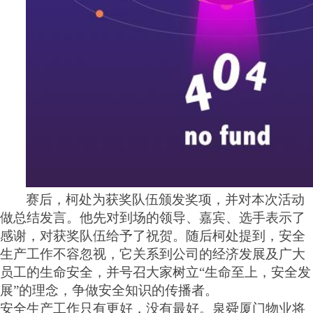
赛后，柯处为获奖队伍颁发奖项，
并
对本次活动
做总结发言
。
他先
对到场的领导、嘉宾、选手表示了
感谢，对获奖队伍给予了祝贺。
随后柯处提到
，安全
生产工作
不容忽视
，它关系到公司的经济发展
及
广大
员工的生命安全
，
并号召
大家树立
“生命至上，安全发
展”的理念
，
争
做安全知识的传播者。
安全生产工作只有更好，没有最好
。
泉舜厦门物业将