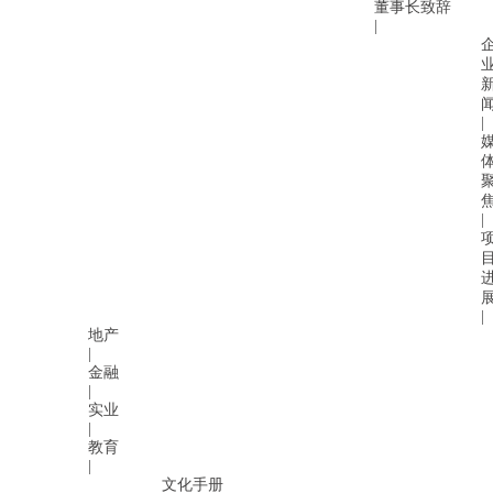
董事长致辞
|
|
|
|
地产
|
金融
|
实业
|
教育
|
文化手册