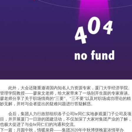
此外，大会还隆重邀请国内知名人力资源专家，厦门大学经济学院、
管理学院教授
——廖泉文老师，给大家带来了一场别开生面的专家座谈。
廖老师分享了关于职场情商的“三要”、“三不要”以及对职场成功理论的精
妙见解，并对与会者提出的疑难问题进行答疑解惑。
会后，集团人力行政部组织各子公司
hr
同仁实地参观厦门子公司及项
目，并开展厦门一日游的团建活动，不仅加深了大家对集团产业的了解，
也极大促进了与会
同仁们的沟通和交流。
hr
下一篇：月圆中秋，情暖泉舜——集团2020年中秋博饼晚宴浓情举办