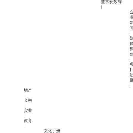
董事长致辞
|
|
|
|
地产
|
金融
|
实业
|
教育
|
文化手册