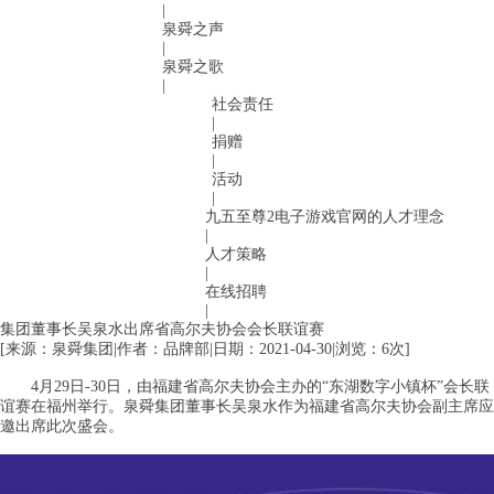
|
泉舜之声
|
泉舜之歌
|
社会责任
|
捐赠
|
活动
|
九五至尊2电子游戏官网的人才理念
|
人才策略
|
在线招聘
|
集团董事长吴泉水出席省高尔夫协会会长联谊赛
[
来源：泉舜集团
|
作者：品牌部
|
日期：2021-04-30
|
浏览：6次
]
4月29日-30日，由福建省高尔夫协会主办的“东湖数字小镇杯”会长联
谊赛在福州举行。泉舜集团董事长吴泉水作为福建省高尔夫协会副主席应
邀出席此次盛会。