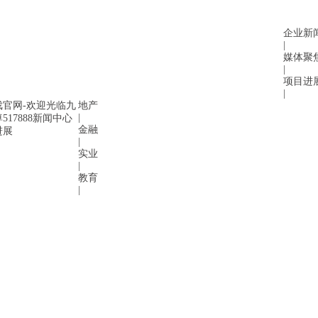
企业新
|
媒体聚
|
项目进
|
戏官网-欢迎光临九
地产
|
17888
新闻中心
金融
进展
|
实业
|
教育
|