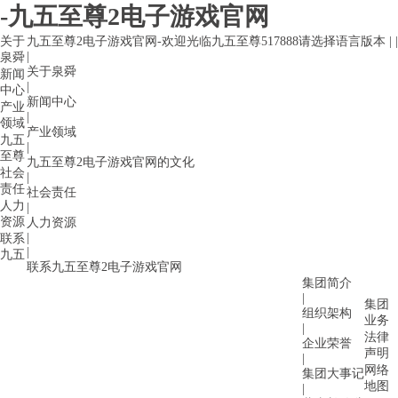
-九五至尊2电子游戏官网
关于
九五至尊2电子游戏官网-欢迎光临九五至尊517888
请选择语言版本
|
|
|
泉舜
关于泉舜
新闻
|
中心
新闻中心
产业
|
领域
产业领域
九五
|
至尊
九五至尊2电子游戏官网的文化
2电
社会
|
子游
责任
社会责任
戏官
人力
|
网的
资源
人力资源
文化
|
联系
|
九五
联系九五至尊2电子游戏官网
至尊
欢
集团简介
2电
迎
|
子游
光
集团
组织架构
戏官
临
业务
|
网
九
欢迎
法律
企业荣誉
五
光临
声明
|
至
九五
网络
集团大事记
尊
至尊5
地图
|