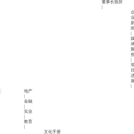
5
17888
董事长致辞
1
首页
|
7
8
8
8
首
|
页
大
图
滚
动
|
|
地产
|
金融
|
实业
|
教育
|
文化手册