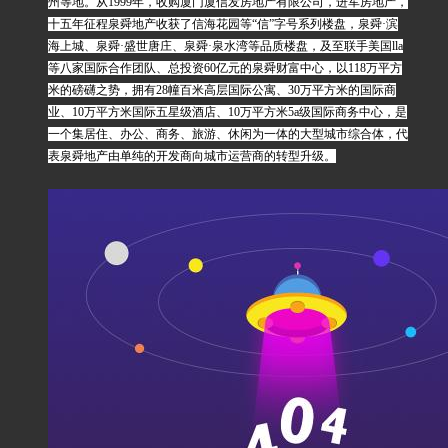
州等地。从
1999
年，收购厦门厦信发房地产有限公司，进军房地产，
十五年征程泉舜地产收获了信海花园等
“
信
”
字号系列楼盘，泉舜
·
滨
海上城、泉舜
·
盛世唐庄、泉舜
·
泉水湾等品质楼盘，及至联手美国
lla
等八家国际合作团队、总投资
60
亿元的泉舜财富中心，以
118
万平方
米的磅礴之势，拥有
28
幢百米高层国际公寓、
30
万平方米的国际商
业、
10
万平方米国际五星级酒店、
10
万平方米
5a
级国际商务中心，是
一个集居住、办公、商务、旅游、休闲为一体的大型城市综合体，代
表泉舜地产由单纯的开发商向城市运营商的转型升级。