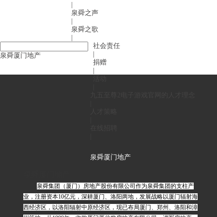
|
泉舜之声
|
泉舜之歌
|
社会责任
|
泉舜厦门地产
捐赠
|
活动
|
九五至尊2电子游戏官网的人才理念
|
人才策略
|
在线招聘
|
泉舜厦门地产
泉舜厦门地产
泉舜集团（厦门）房地产股份有限公司作为泉舜集团的支柱产
业，注册资本
10
亿元，深耕厦门、洛阳两地，发展战略以厦门辐射海
西经济区，以洛阳辐射中原经济区，现已布局厦门、郑州、洛阳和漳