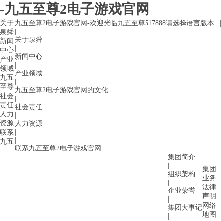
-九五至尊2电子游戏官网
关于
九五至尊2电子游戏官网-欢迎光临九五至尊517888
请选择语言版本
|
|
|
泉舜
关于泉舜
新闻
|
中心
新闻中心
产业
|
领域
产业领域
九五
|
至尊
九五至尊2电子游戏官网的文化
2电
社会
|
子游
责任
社会责任
戏官
人力
|
网的
资源
人力资源
文化
|
联系
|
九五
联系九五至尊2电子游戏官网
至尊
欢
集团简介
2电
迎
|
子游
光
集团
组织架构
戏官
临
业务
|
网
九
欢迎
法律
企业荣誉
五
光临
声明
|
至
九五
网络
集团大事记
尊
至尊5
地图
|