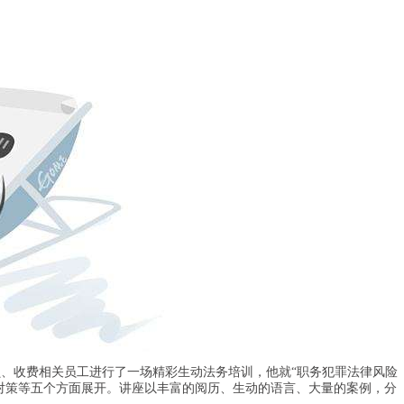
员、收费相关员工进行了一场精彩生动法务培训，他就“职务犯罪法律风险
对策等五个方面展开。讲座以丰富的阅历、生动的语言、大量的案例，分