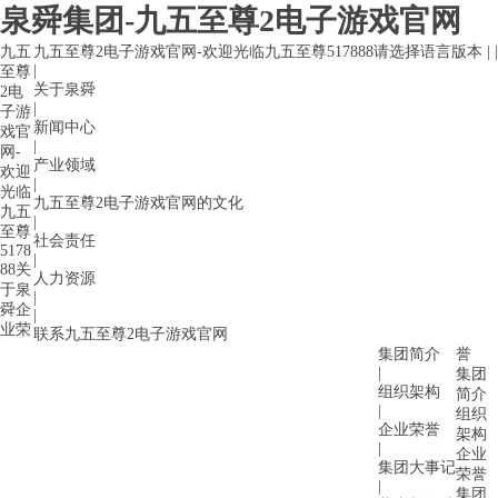
泉舜集团-九五至尊2电子游戏官网
九五
九五至尊2电子游戏官网-欢迎光临九五至尊517888
请选择语言版本
|
|
|
至尊
关于泉舜
2电
|
子游
新闻中心
戏官
|
网-
产业领域
欢迎
|
光临
九五至尊2电子游戏官网的文化
九五
|
至尊
社会责任
5178
|
88
关
人力资源
于泉
|
舜
企
|
业荣
联系九五至尊2电子游戏官网
集团简介
誉
|
集团
组织架构
简介
|
组织
企业荣誉
架构
|
企业
集团大事记
荣誉
|
集团