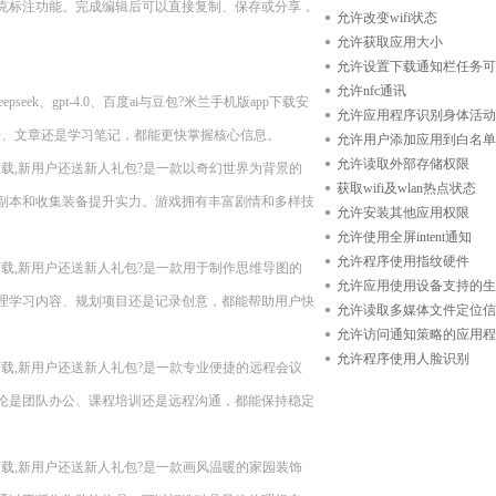
克标注功能。完成编辑后可以直接复制、保存或分享，
允许改变wifi状态
允许获取应用大小
允许设置下载通知栏任务可
允许nfc通讯
eek、gpt-4.0、百度ai与豆包?米兰手机版app下载安
允许应用程序识别身体活动
告、文章还是学习笔记，都能更快掌握核心信息。
允许用户添加应用到白名单
允许读取外部存储权限
n11??现在下载,新用户还送新人礼包?是一款以奇幻世界为背景的
获取wifi及wlan热点状态
副本和收集装备提升实力。游戏拥有丰富剧情和多样技
允许安装其他应用权限
允许使用全屏intent通知
允许程序使用指纹硬件
n11??现在下载,新用户还送新人礼包?是一款用于制作思维导图的
允许应用使用设备支持的生
理学习内容、规划项目还是记录创意，都能帮助用户快
允许读取多媒体文件定位信
允许访问通知策略的应用程
允许程序使用人脸识别
n11??现在下载,新用户还送新人礼包?是一款专业便捷的远程会议
论是团队办公、课程培训还是远程沟通，都能保持稳定
n11??现在下载,新用户还送新人礼包?是一款画风温暖的家园装饰