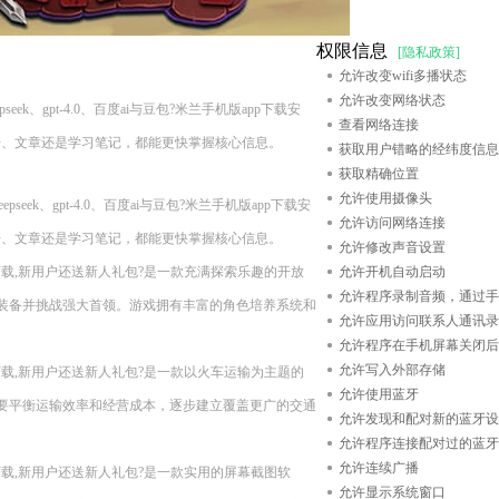
权限信息
[隐私政策]
允许改变wifi多播状态
允许改变网络状态
ek、gpt-4.0、百度ai与豆包?米兰手机版app下载安
查看网络连接
告、文章还是学习笔记，都能更快掌握核心信息。
获取用户错略的经纬度信息
获取精确位置
允许使用摄像头
eek、gpt-4.0、百度ai与豆包?米兰手机版app下载安
允许访问网络连接
告、文章还是学习笔记，都能更快掌握核心信息。
允许修改声音设置
n11??现在下载,新用户还送新人礼包?是一款充满探索乐趣的开放
允许开机自动启动
允许程序录制音频，通过手
装备并挑战强大首领。游戏拥有丰富的角色培养系统和
允许应用访问联系人通讯录
允许程序在手机屏幕关闭后
允许写入外部存储
n11??现在下载,新用户还送新人礼包?是一款以火车运输为主题的
允许使用蓝牙
要平衡运输效率和经营成本，逐步建立覆盖更广的交通
允许发现和配对新的蓝牙设
允许程序连接配对过的蓝牙
允许连续广播
n11??现在下载,新用户还送新人礼包?是一款实用的屏幕截图软
允许显示系统窗口