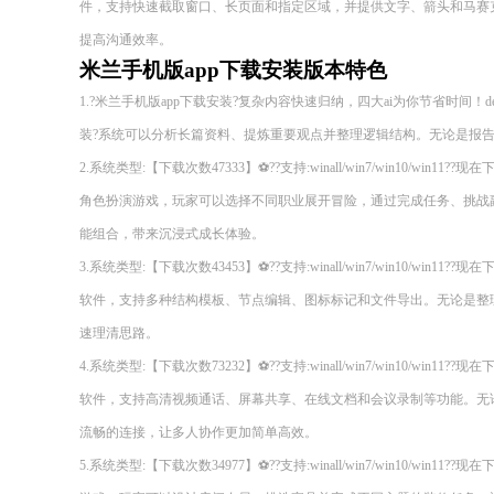
件，支持快速截取窗口、长页面和指定区域，并提供文字、箭头和马赛
提高沟通效率。
米兰手机版app下载安装版本特色
1.?米兰手机版app下载安装?复杂内容快速归纳，四大ai为你节省时间！deeps
装?系统可以分析长篇资料、提炼重要观点并整理逻辑结构。无论是报
2.系统类型:【下载次数47333】⚽??支持:winall/win7/win10/wi
角色扮演游戏，玩家可以选择不同职业展开冒险，通过完成任务、挑战
能组合，带来沉浸式成长体验。
3.系统类型:【下载次数43453】⚽??支持:winall/win7/win10/wi
软件，支持多种结构模板、节点编辑、图标标记和文件导出。无论是整
速理清思路。
4.系统类型:【下载次数73232】⚽??支持:winall/win7/win10/wi
软件，支持高清视频通话、屏幕共享、在线文档和会议录制等功能。无
流畅的连接，让多人协作更加简单高效。
5.系统类型:【下载次数34977】⚽??支持:winall/win7/win10/wi