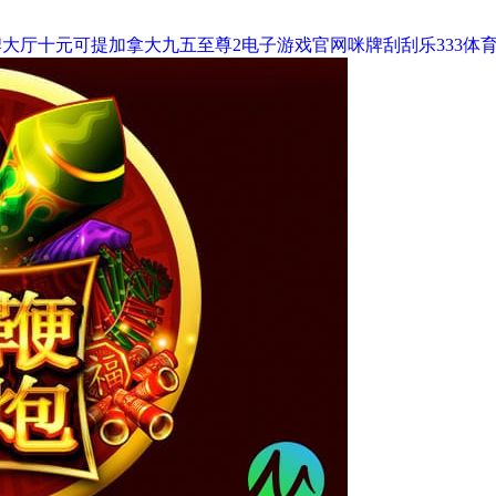
棋牌大厅十元可提
加拿大九五至尊2电子游戏官网咪牌刮刮乐
333体