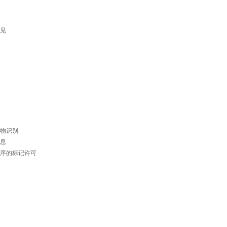
见
物识别
息
序的标记许可