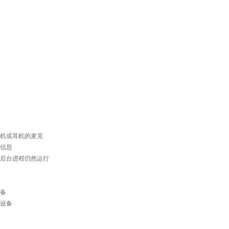
机或耳机的麦克
信息
后台进程仍然运行
备
设备