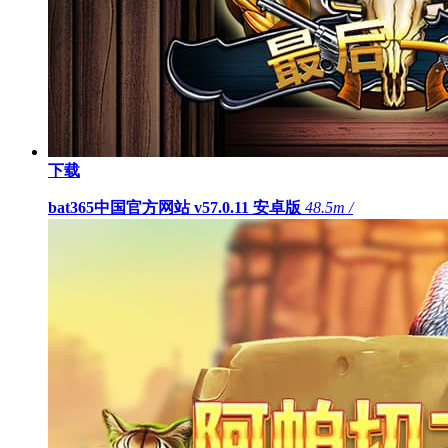
下载
bat365中国官方网站 v57.0.11 安卓版
48.5m /