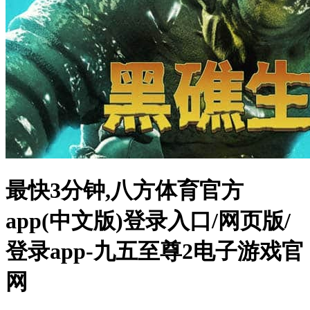
最快3分钟,八方体育官方
app(中文版)登录入口/网页版/
登录app-九五至尊2电子游戏官
网