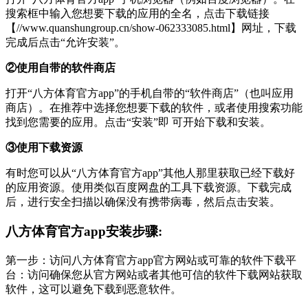
搜索框中输入您想要下载的应用的全名，点击下载链接
【//www.quanshungroup.cn/show-062333085.html】网址，下载
完成后点击“允许安装”。
②使用自带的软件商店
打开“八方体育官方app”的手机自带的“软件商店”（也叫应用
商店）。在推荐中选择您想要下载的软件，或者使用搜索功能
找到您需要的应用。点击“安装”即 可开始下载和安装。
③使用下载资源
有时您可以从“八方体育官方app”其他人那里获取已经下载好
的应用资源。使用类似百度网盘的工具下载资源。下载完成
后，进行安全扫描以确保没有携带病毒，然后点击安装。
八方体育官方app安装步骤:
第一步：访问八方体育官方app官方网站或可靠的软件下载平
台：访问确保您从官方网站或者其他可信的软件下载网站获取
软件，这可以避免下载到恶意软件。