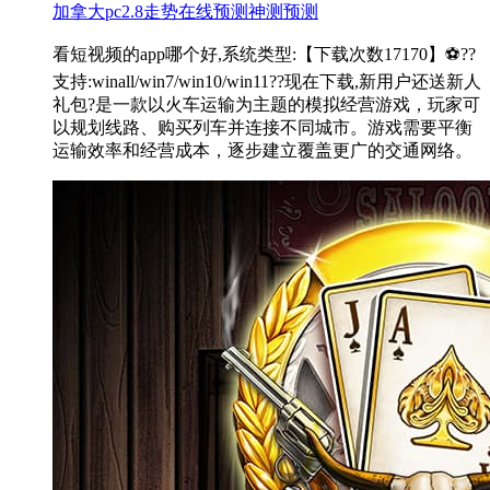
加拿大pc2.8走势在线预测神测预测
看短视频的app哪个好,系统类型:【下载次数17170】⚽??
支持:winall/win7/win10/win11??现在下载,新用户还送新人
礼包?是一款以火车运输为主题的模拟经营游戏，玩家可
以规划线路、购买列车并连接不同城市。游戏需要平衡
运输效率和经营成本，逐步建立覆盖更广的交通网络。