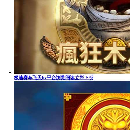
极速赛车飞天bv平台
浏览阅读
立即下载