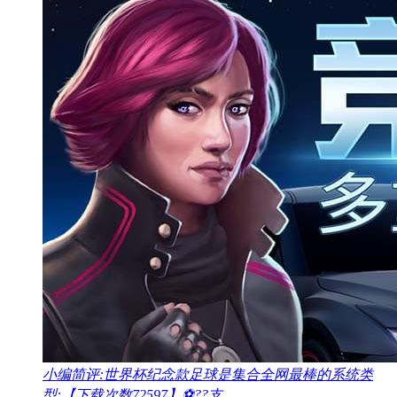
小编简评:
世界杯纪念款足球是集合全网最棒的系统类
型:【下载次数72597】⚽??支