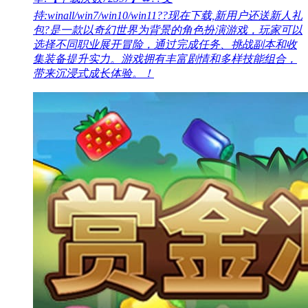
持:winall/win7/win10/win11??现在下载,新用户还送新人礼
包?是一款以奇幻世界为背景的角色扮演游戏，玩家可以
选择不同职业展开冒险，通过完成任务、挑战副本和收
集装备提升实力。游戏拥有丰富剧情和多样技能组合，
带来沉浸式成长体验。！