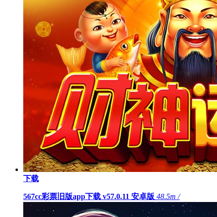
下载
567cc彩票旧版app下载 v57.0.11 安卓版
48.5m /