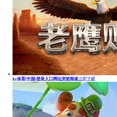
ky体育(中国)登录入口网址
浏览阅读
立即下载