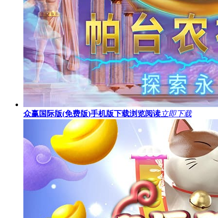
众赢国际版(免费版)手机版下载
浏览阅读
立即下载