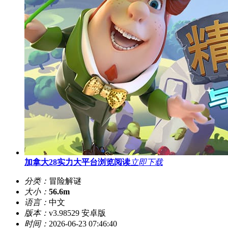
加拿大28实力大平台
浏览阅读
立即下载
分类：
冒险解谜
大小：
56.6m
语言：
中文
版本：
v3.98529 安卓版
时间：
2026-06-23 07:46:40