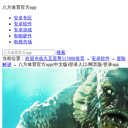
八方体育官方app
安卓专区
安卓软件
安卓游戏
智能硬件
电视市场
搜索
当前位置：
欢迎光临九五至尊517888首页
→
安卓软件
→
冒险
解谜
→ 八方体育官方app(中文版)登录入口/网页版/登录app