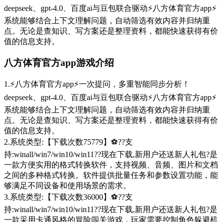
deepseek、gpt-4.0、百度ai与豆包联合驱动⚡八方体育官方app⚡
系统能够结合上下文理解问题，自动筛选有效内容并归纳重
点。无论是查知识、写方案还是整理资料，都能快速获得有价
值的信息支持。
八方体育官方app游戏介绍
1.⚡八方体育官方app⚡一次提问，多重智能同步分析！
deepseek、gpt-4.0、百度ai与豆包联合驱动⚡八方体育官方app⚡
系统能够结合上下文理解问题，自动筛选有效内容并归纳重
点。无论是查知识、写方案还是整理资料，都能快速获得有价
值的信息支持。
2.系统类型:【下载次数75779】⚽??支
持:winall/win7/win10/win11??现在下载,新用户还送新人礼包?是
一款方便实用的格式转换软件，支持视频、音频、图片和文档
之间的多种格式转换。软件提供批量任务和参数设置功能，能
够满足不同设备和使用场景的需求。
3.系统类型:【下载次数36000】⚽??支
持:winall/win7/win10/win11??现在下载,新用户还送新人礼包?是
一款采用卡通风格的冒险闯关游戏，玩家需要控制角色躲避机